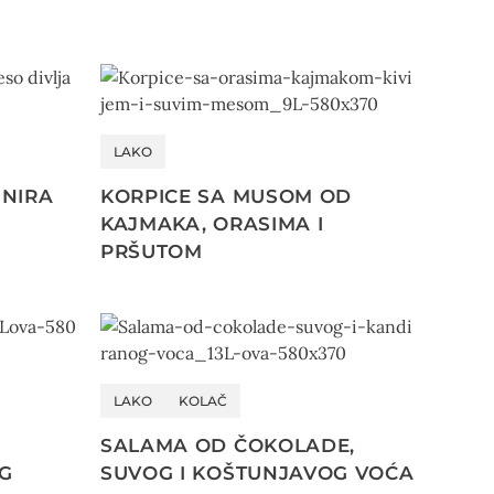
LAKO
INIRA
KORPICE SA MUSOM OD
KAJMAKA, ORASIMA I
PRŠUTOM
LAKO
KOLAČ
SALAMA OD ČOKOLADE,
EG
SUVOG I KOŠTUNJAVOG VOĆA