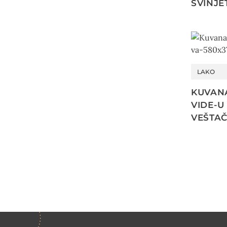
SVINJE
LAKO
KUVAN
VIDE-U 
VEŠTAČ