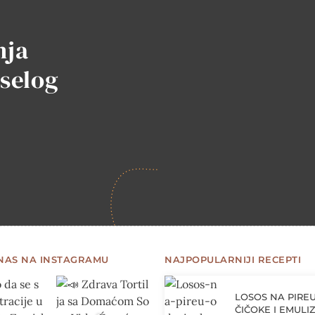
nja
iselog
 NAS NA INSTAGRAMU
NAJPOPULARNIJI RECEPTI
LOSOS NA PIRE
ČIČOKE I EMULIZ