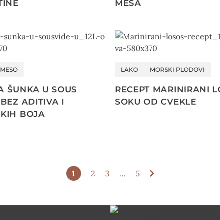
TINE
MESA
MESO
LAKO
MORSKI PLODOVI
A ŠUNKA U SOUS
RECEPT MARINIRANI L
BEZ ADITIVA I
SOKU OD CVEKLE
KIH BOJA
1
2
3
…
5