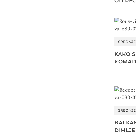
OD PE
SREDNJ
KAKO S
KOMAD
SREDNJ
BALKA
DIMLJ