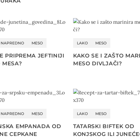
ČURAKA
E NAPREDNO
MESO
LAKO
MESO
E PRIPREMA JEFTINIJI
KAKO SE I ZAŠTO MAR
 MESA?
MESO DIVLJAČI?
E NAPREDNO
MESO
LAKO
MESO
NSKA EMPANADA OD
TATARSKI BIFTEK OD
ENE CEPKANE
KONJSKOG ILI JUNEĆ