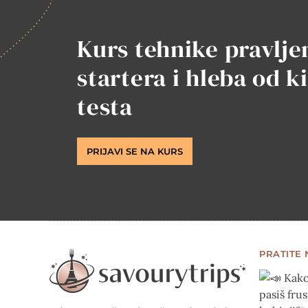
Kurs tehnike pravlje
startera i hleba od k
testa
PRIJAVI SE NA KURS
PRATITE