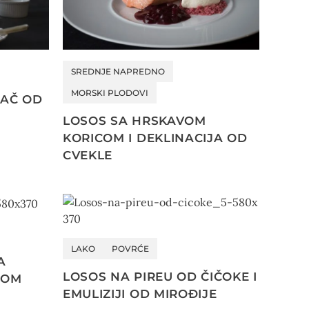
SREDNJE NAPREDNO
MORSKI PLODOVI
LAČ OD
LOSOS SA HRSKAVOM
KORICOM I DEKLINACIJA OD
CVEKLE
LAKO
POVRĆE
A
LOSOS NA PIREU OD ČIČOKE I
ROM
EMULIZIJI OD MIROĐIJE