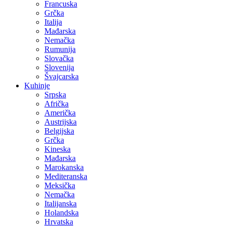
Francuska
Grčka
Italija
Mađarska
Nemačka
Rumunija
Slovačka
Slovenija
Švajcarska
Kuhinje
Srpska
Afrička
Američka
Austrijska
Belgijska
Grčka
Kineska
Mađarska
Marokanska
Mediteranska
Meksička
Nemačka
Italijanska
Holandska
Hrvatska