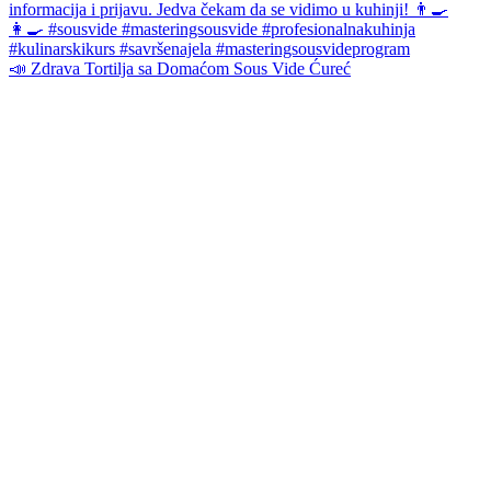
📣 Zdrava Tortilja sa Domaćom Sous Vide Ćureć