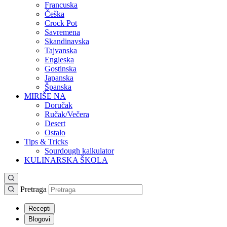
Francuska
Češka
Crock Pot
Savremena
Skandinavska
Tajvanska
Engleska
Gostinska
Japanska
Španska
MIRIŠE NA
Doručak
Ručak/Večera
Desert
Ostalo
Tips & Tricks
Sourdough kalkulator
KULINARSKA ŠKOLA
Pretraga
Recepti
Blogovi