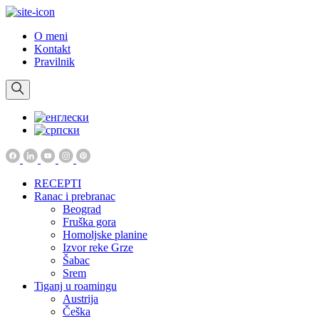
O meni
Kontakt
Pravilnik
RECEPTI
Ranac i prebranac
Beograd
Fruška gora
Homoljske planine
Izvor reke Grze
Šabac
Srem
Tiganj u roamingu
Austrija
Češka