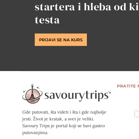
startera i hleba od k
testa
PRIJAVI SE NA KURS
PRATITE
Gde putovati, šta videti i šta i gde najbolje
jesti. Život je kratak, a svet je veliki.
Savoury Trips je portal koji se bavi gastro
putovanjima.