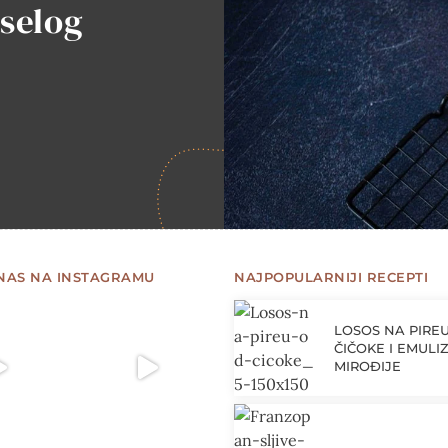
iselog
 NAS NA INSTAGRAMU
NAJPOPULARNIJI RECEPTI
LOSOS NA PIRE
ČIČOKE I EMULIZ
MIROĐIJE