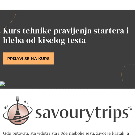
Kurs tehnike pravljenja startera i
hleba od kiselog testa
PRIJAVI SE NA KURS
Gde putovati, šta videti i šta i gde najbolje jesti. Život je kratak, a