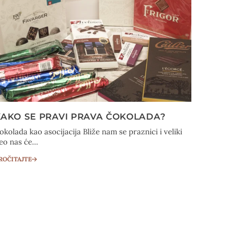
KAKO SE PRAVI PRAVA ČOKOLADA?
okolada kao asocijacija Bliže nam se praznici i veliki
eo nas će...
ROČITAJTE