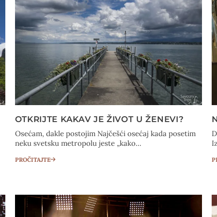
OTKRIJTE KAKAV JE ŽIVOT U ŽENEVI?
Osećam, dakle postojim Najčešći osećaj kada posetim
D
neku svetsku metropolu jeste „kako...
I
PROČITAJTE
P