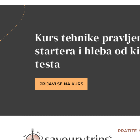
Kurs tehnike pravlje
startera i hleba od k
testa
PRIJAVI SE NA KURS
PRATITE