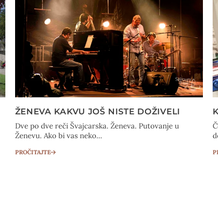
ŽENEVA KAKVU JOŠ NISTE DOŽIVELI
Dve po dve reči Švajcarska. Ženeva. Putovanje u
Č
Ženevu. Ako bi vas neko...
d
PROČITAJTE
P