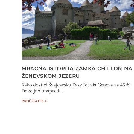
MRAČNA ISTORIJA ZAMKA CHILLON NA
ŽENEVSKOM JEZERU
Kako dostići Švajcarsku Easy Jet via Geneva za 45 €.
Dovoljno unapred....
PROČITAJTE