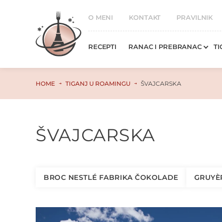
O MENI
KONTAKT
PRAVILNIK
RECEPTI
RANAC I PREBRANAC
TI
HOME
TIGANJ U ROAMINGU
ŠVAJCARSKA
ŠVAJCARSKA
BROC NESTLÉ FABRIKA ČOKOLADE
GRUYÈ