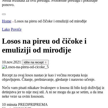
Nema rezultata za ovu pretragu. Promenite pretragu i pokušajte
ponovo.
Home
Losos na pireu od čičoke i emuliziji od mirođije
Lako
Povrće
Losos na pireu od čičoke i
emuliziji od mirođije
10.nov.2021
idite na recept
Recept za ovaj losos nastao je kao i većina recepata koja
objavljujem. Čitanje, prelistavanje, gledanje i naravno učenje.
Neću vam pisati nikakav hvalospev o lososu ili bilo koji doživljaj iz
detinjstva jer to nije moj stil. A ni ne mogu da ga se setim, a da ima
neke veze sa ovim lososom.
10 minuta
PREDPRIPREMA