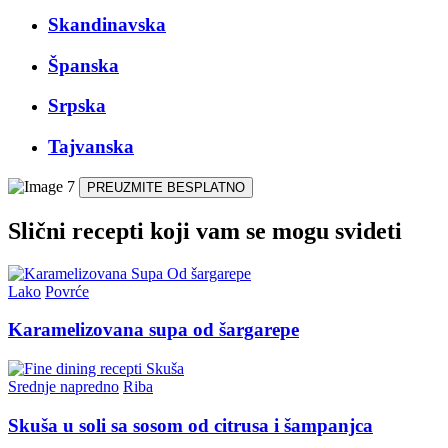
Skandinavska
Španska
Srpska
Tajvanska
PREUZMITE BESPLATNO
Slični recepti koji vam se mogu svideti
Lako
Povrće
Karamelizovana supa od šargarepe
Srednje napredno
Riba
Skuša u soli sa sosom od citrusa i šampanjca