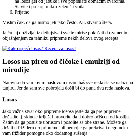
na losos gel od jabuke i sve poprskate domaćim čvarcima.
Stavite i po koji mikro zeleniš i voila.
Prijatno.
Mislim čak, da ga nismo jeli tako često. Ali, stvarno šteta.
Ja ću taj doživljaj iz detinjstva i sve te mirise pokušati da zamenim
objašnjenjem za tehniku pripreme nekih delova ovog recepta.
Losos na pireu od čičoke i emulziji od
mirođije
Naravno da vam ovim naslovom nisam baš sve rekla šta se nalazi na
tanjiru. Jer da sam sve pobrojala došli bi do puna dva reda naslova.
Losos
Jako važna stvar oko pripreme lososa jeste da ga pre pripreme
dočistite tj. skinete krljušt i proverite da li dobro očišćen od kostiju.
Zatim da ga posušite ubrusom i posolite sa obe strane. Možete ga
držati u frižideru do pripreme, ali nemojte ga prekrivati nego neka
vam frižider pomogne oko dodatnog sušenja.