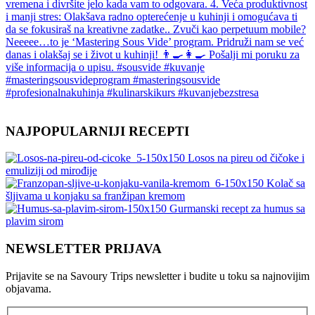
NAJPOPULARNIJI RECEPTI
Losos na pireu od čičoke i
emuliziji od mirođije
Kolač sa
šljivama u konjaku sa franžipan kremom
Gurmanski recept za humus sa
plavim sirom
NEWSLETTER PRIJAVA
Prijavite se na Savoury Trips newsletter i budite u toku sa najnovijim
objavama.