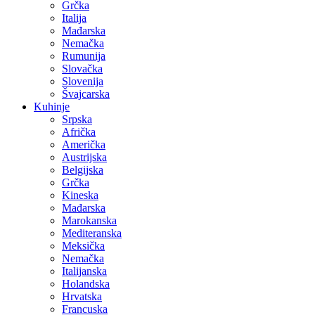
Grčka
Italija
Mađarska
Nemačka
Rumunija
Slovačka
Slovenija
Švajcarska
Kuhinje
Srpska
Afrička
Američka
Austrijska
Belgijska
Grčka
Kineska
Mađarska
Marokanska
Mediteranska
Meksička
Nemačka
Italijanska
Holandska
Hrvatska
Francuska