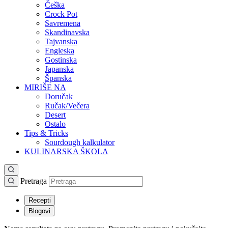
Češka
Crock Pot
Savremena
Skandinavska
Tajvanska
Engleska
Gostinska
Japanska
Španska
MIRIŠE NA
Doručak
Ručak/Večera
Desert
Ostalo
Tips & Tricks
Sourdough kalkulator
KULINARSKA ŠKOLA
Pretraga
Recepti
Blogovi