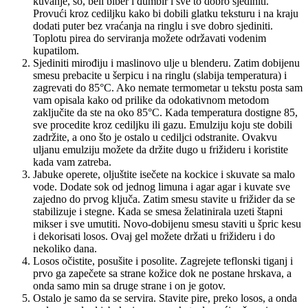
kuvanje, so, beli biber i đumbir i sve to dobro sjediniti.
Provući kroz cediljku kako bi dobili glatku teksturu i na kraju
dodati puter bez vraćanja na ringlu i sve dobro sjediniti.
Toplotu pirea do serviranja možete održavati vodenim
kupatilom.
Sjediniti mirođiju i maslinovo ulje u blenderu. Zatim dobijenu
smesu prebacite u šerpicu i na ringlu (slabija temperatura) i
zagrevati do 85°C. Ako nemate termometar u tekstu posta sam
vam opisala kako od prilike da odokativnom metodom
zaključite da ste na oko 85°C. Kada temperatura dostigne 85,
sve procedite kroz cediljku ili gazu. Emulziju koju ste dobili
zadržite, a ono što je ostalo u cediljci odstranite. Ovakvu
uljanu emulziju možete da držite dugo u frižideru i koristite
kada vam zatreba.
Jabuke operete, oljuštite isečete na kockice i skuvate sa malo
vode. Dodate sok od jednog limuna i agar agar i kuvate sve
zajedno do prvog ključa. Zatim smesu stavite u frižider da se
stabilizuje i stegne. Kada se smesa želatinirala uzeti štapni
mikser i sve umutiti. Novo-dobijenu smesu staviti u špric kesu
i dekorisati losos. Ovaj gel možete držati u frižideru i do
nekoliko dana.
Losos očistite, posušite i posolite. Zagrejete teflonski tiganj i
prvo ga zapečete sa strane kožice dok ne postane hrskava, a
onda samo min sa druge strane i on je gotov.
Ostalo je samo da se servira. Stavite pire, preko losos, a onda