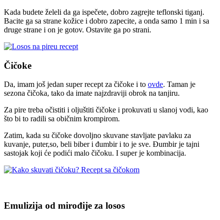
Kada budete želeli da ga ispečete, dobro zagrejte teflonski tiganj.
Bacite ga sa strane kožice i dobro zapecite, a onda samo 1 min i sa
druge strane i on je gotov. Ostavite ga po strani.
Čičoke
Da, imam još jedan super recept za čičoke i to
ovde
. Taman je
sezona čičoka, tako da imate najzdraviji obrok na tanjiru.
Za pire treba očistiti i oljuštiti čičoke i prokuvati u slanoj vodi, kao
što bi to radili sa običnim krompirom.
Zatim, kada su čičoke dovoljno skuvane stavljate pavlaku za
kuvanje, puter,so, beli biber i đumbir i to je sve. Đumbir je tajni
sastojak koji će podići malo čičoku. I super je kombinacija.
Emulizija od mirođije za losos