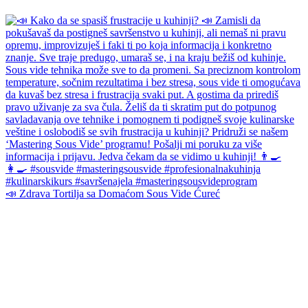
📣 Zdrava Tortilja sa Domaćom Sous Vide Ćureć