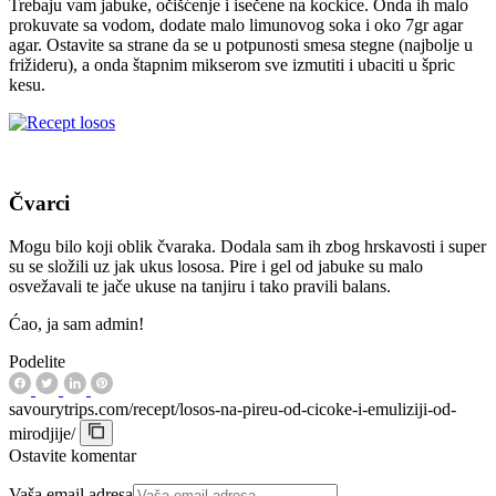
Trebaju vam jabuke, očišćenje i isečene na kockice. Onda ih malo
prokuvate sa vodom, dodate malo limunovog soka i oko 7gr agar
agar. Ostavite sa strane da se u potpunosti smesa stegne (najbolje u
frižideru), a onda štapnim mikserom sve izmutiti i ubaciti u špric
kesu.
Čvarci
Mogu bilo koji oblik čvaraka. Dodala sam ih zbog hrskavosti i super
su se složili uz jak ukus lososa. Pire i gel od jabuke su malo
osvežavali te jače ukuse na tanjiru i tako pravili balans.
Ćao, ja sam admin!
Podelite
savourytrips.com/recept/losos-na-pireu-od-cicoke-i-emuliziji-od-
mirodjije/
Ostavite komentar
Vaša email adresa