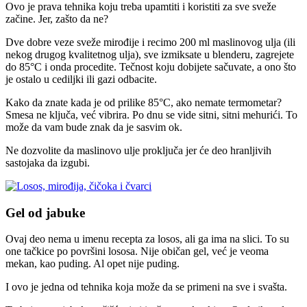
Ovo je prava tehnika koju treba upamtiti i koristiti za sve sveže
začine. Jer, zašto da ne?
Dve dobre veze sveže mirođije i recimo 200 ml maslinovog ulja (ili
nekog drugog kvalitetnog ulja), sve izmiksate u blenderu, zagrejete
do 85°C i onda procedite. Tečnost koju dobijete sačuvate, a ono što
je ostalo u cediljki ili gazi odbacite.
Kako da znate kada je od prilike 85°C, ako nemate termometar?
Smesa ne ključa, već vibrira. Po dnu se vide sitni, sitni mehurići. To
može da vam bude znak da je sasvim ok.
Ne dozvolite da maslinovo ulje proključa jer će deo hranljivih
sastojaka da izgubi.
Gel od jabuke
Ovaj deo nema u imenu recepta za losos, ali ga ima na slici. To su
one tačkice po površini lososa. Nije običan gel, već je veoma
mekan, kao puding. Al opet nije puding.
I ovo je jedna od tehnika koja može da se primeni na sve i svašta.