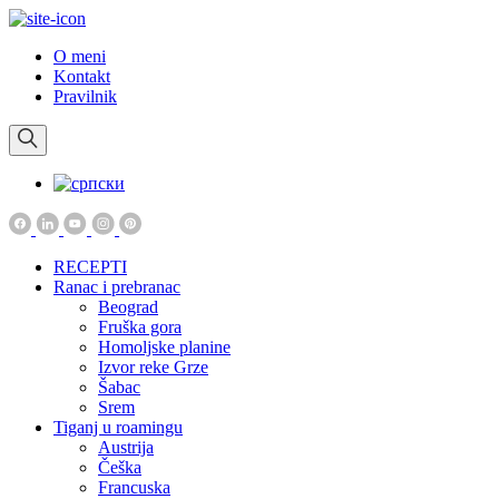
O meni
Kontakt
Pravilnik
RECEPTI
Ranac i prebranac
Beograd
Fruška gora
Homoljske planine
Izvor reke Grze
Šabac
Srem
Tiganj u roamingu
Austrija
Češka
Francuska