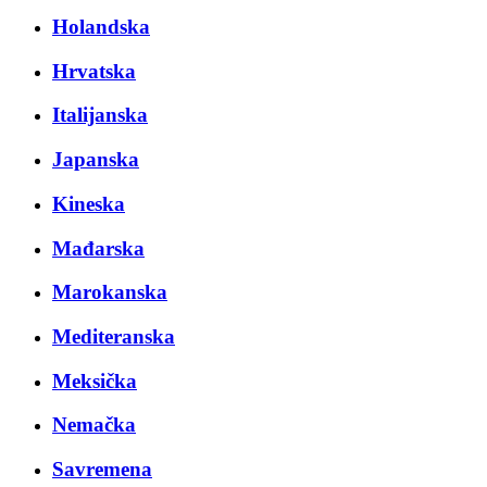
Holandska
Hrvatska
Italijanska
Japanska
Kineska
Mađarska
Marokanska
Mediteranska
Meksička
Nemačka
Savremena