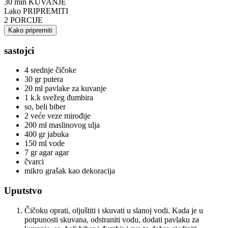
30 min
KUVANJE
Lako
PRIPREMITI
2
PORCIJE
Kako pripremiti
sastojci
4 srednje čičoke
30 gr putera
20 ml pavlake za kuvanje
1 k.k svežeg đumbira
so, beli biber
2 veće veze mirođije
200 ml maslinovog ulja
400 gr jabuka
150 ml vode
7 gr agar agar
čvarci
mikro grašak kao dekoracija
Uputstvo
Čičoku oprati, oljuštiti i skuvati u slanoj vodi. Kada je u
potpunosti skuvana, odstraniti vodu, dodati pavlaku za