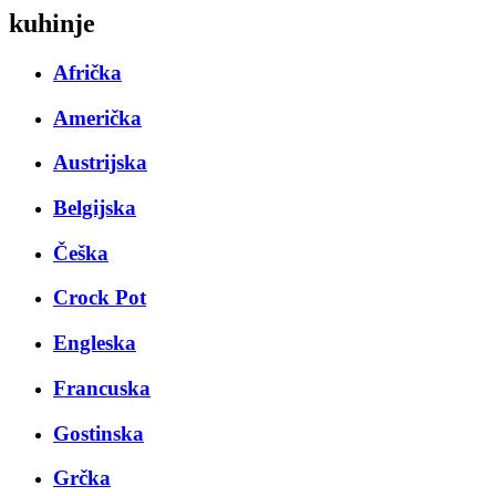
kuhinje
Afrička
Američka
Austrijska
Belgijska
Češka
Crock Pot
Engleska
Francuska
Gostinska
Grčka