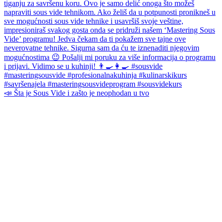
📣 Šta je Sous Vide i zašto je neophodan u tvo