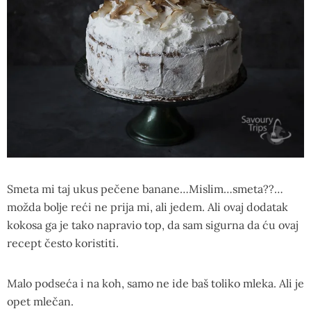
Smeta mi taj ukus pečene banane…Mislim…smeta??…
možda bolje reći ne prija mi, ali jedem. Ali ovaj dodatak
kokosa ga je tako napravio top, da sam sigurna da ću ovaj
recept često koristiti.
Malo podseća i na koh, samo ne ide baš toliko mleka. Ali je
opet mlečan.