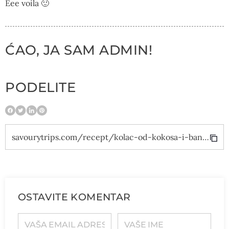
Eee voila 🙂
ĆAO, JA SAM ADMIN!
PODELITE
savourytrips.com/recept/kolac-od-kokosa-i-banane/
OSTAVITE KOMENTAR
VAŠA EMAIL ADRESA
VAŠE IME