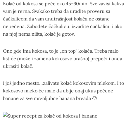
Kolač od kokosa se peče oko 45-60min. Sve zavisi kakva
vam je rerna. Svakako treba da uradite proveru sa
čačkalicom da vam unutrašnjost kolača ne ostane
nepečena. Zabodete čačkalicu, izvadite čačkalicu i ako
na njoj nema ništa, kolač je gotov.
Ono gde ima kokosa, to je „on top“ kolača. Treba malo
listiće (može i zamena kokosovo brašno) prepeći i onda
ukrasiti kolač.
I još jedno mesto…zalivate kolač kokosovim mlekom. I to
kokosovo mleko će malo da ubije onaj ukus pečene
banane za sve mrzoljubce banana breada 🙂