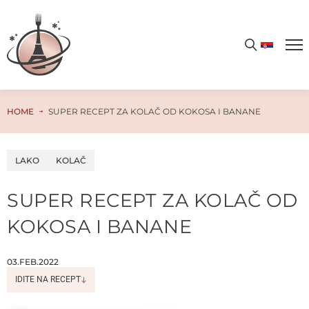
PREUZMITE WAFFLE GASTRO AVANTURU!
Preuzmite besplatan PDF kuvar odmah – samo unesite svoju email adresu i otvorite vrata ka neograničenom svetu ukusa i kulinarskih čarolija!
HOME
SUPER RECEPT ZA KOLAČ OD KOKOSA I BANANE
LAKO
KOLAČ
SUPER RECEPT ZA KOLAČ OD
KOKOSA I BANANE
03.FEB.2022
IDITE NA RECEPT