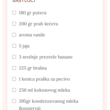
SASTOJCI
180 gr putera
200 gr prah šećera
aroma vanile
5 jaja
3 srednje prezrele banane
225 gr brašna
1 kesica praška za pecivo
250 ml kokosovog mleka
395gr kondenzovanog mleka
(konzerva)