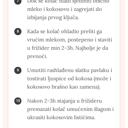
Dok se kolač hladi sjediniti obično
mleko i kokosovo i zagrejati do
izbijanja prvog ključa.
Kada se kolač ohladio preliti ga
vrućim mlekom, postepeno i staviti
u frižider min 2-3h. Najbolje je da
prenoći.
Umutiti rashlađenu slatku pavlaku i
tostirati ljuspice od kokosa (može i
kokosovo brašno kao zamena).
Nakon 2-3h stajanja u frižideru
premazati kolač umućenim šlagom i
ukrasiti kokosovim listićima.