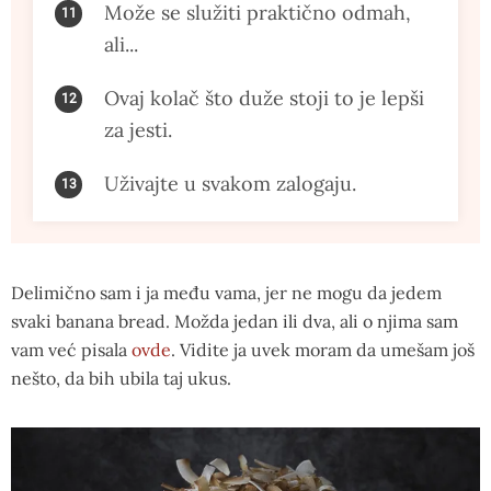
Može se služiti praktično odmah,
ali...
Ovaj kolač što duže stoji to je lepši
za jesti.
Uživajte u svakom zalogaju.
Delimično sam i ja među vama, jer ne mogu da jedem
svaki banana bread. Možda jedan ili dva, ali o njima sam
vam već pisala
ovde
. Vidite ja uvek moram da umešam još
nešto, da bih ubila taj ukus.