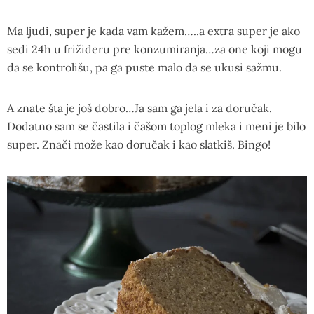
Ma ljudi, super je kada vam kažem…..a extra super je ako
sedi 24h u frižideru pre konzumiranja…za one koji mogu
da se kontrolišu, pa ga puste malo da se ukusi sažmu.
A znate šta je još dobro…Ja sam ga jela i za doručak.
Dodatno sam se častila i čašom toplog mleka i meni je bilo
super. Znači može kao doručak i kao slatkiš. Bingo!