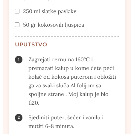
250 ml slatke pavlake
50 gr kokosovih ljuspica
UPUTSTVO
Zagrejati rernu na 160°C i
premazati kalup u kome ćete peći
kolač od kokosa puterom i obložiti
ga za svaki sluča Al folijom sa
spoljne strane . Moj kalup je bio
fi20.
Sjediniti puter, šećer i vanilu i
mutiti 6-8 minuta.