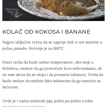
KOLAČ OD KOKOSA I BANANE
Najpre uključite rernu da se zagreje dok vi sve smutite u
jednu posudu. Pečenje je na 160°C.
Puter treba da bude sobne temperature. Ako stoji u
frižideru, možete da ga provučete kroz mikrotalasnu, ali
ne sme skroz da se otopi i da promeni teksturu. Treba da
bude mekan da možete lako mikserom da ga umutite sa
šećerom.
Ovde je i važno dodavati jaja, jedno po jedno u toku