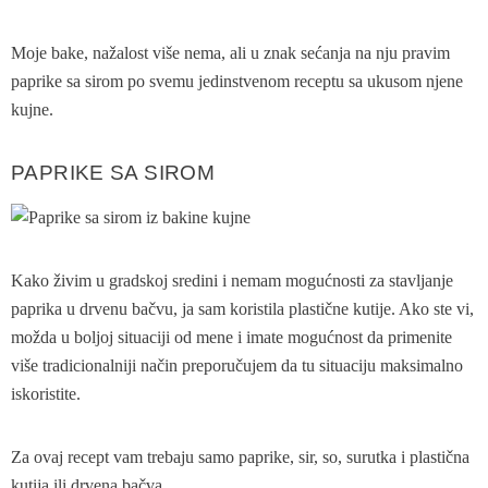
Moje bake, nažalost više nema, ali u znak sećanja na nju pravim
paprike sa sirom po svemu jedinstvenom receptu sa ukusom njene
kujne.
PAPRIKE SA SIROM
Kako živim u gradskoj sredini i nemam mogućnosti za stavljanje
paprika u drvenu bačvu, ja sam koristila plastične kutije. Ako ste vi,
možda u boljoj situaciji od mene i imate mogućnost da primenite
više tradicionalniji način preporučujem da tu situaciju maksimalno
iskoristite.
Za ovaj recept vam trebaju samo paprike, sir, so, surutka i plastična
kutija ili drvena bačva.