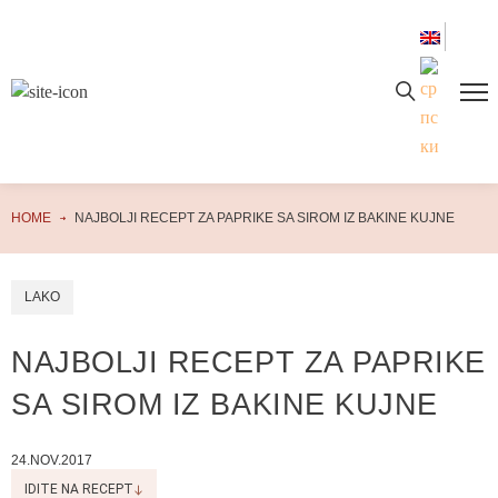
PREUZMITE WAFFLE GASTRO AVANTURU!
Preuzmite besplatan PDF kuvar odmah – samo unesite svoju email adresu i otvorite vrata ka neograničenom svetu ukusa i kulinarskih čarolija!
HOME
NAJBOLJI RECEPT ZA PAPRIKE SA SIROM IZ BAKINE KUJNE
LAKO
NAJBOLJI RECEPT ZA PAPRIKE
SA SIROM IZ BAKINE KUJNE
24.NOV.2017
IDITE NA RECEPT