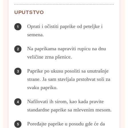
UPUTSTVO
Oprati i očistiti paprike od peteljke i
semena.
Na paprikama napraviti rupicu na dnu
veličine zrna pšenice.
Paprike po ukusu posoliti sa unutrašnje
strane. Ja sam stavljala prstohvat soli za
svaku papriku.
Nafilovati ih sirom, kao kada pravite
standardne paprike sa mlevenim mesom.
Poređajte paprike u posudu gde će da