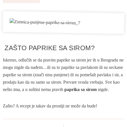
ZAŠTO PAPRIKE SA SIROM?
Iskreno, odlučih se da pravim paprike sa sirom jer ih u Beogradu ne
mogu nigde da nađem…ili su to paprike sa pavlakom ili su seckane
paprike sa sirom (znači nisu punjene) ili su pomešali pavlaku i sir, a
prodaju kao da su samo sa sirom. Prevare svuda vrebaju. Sve kao
nešto ima, a u suštini nema pravih
paprika sa sirom
nigde.
Zašto? A recept je takav da prostiji ne može da bude!