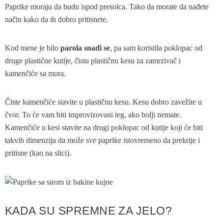
Paprike moraju da budu ispod presolca. Tako da morate da nađete
način kako da ih dobro pritisnete.
Kod mene je bilo
parola snađi se
, pa sam koristila poklopac od
druge plastične kutije, čistu plastičnu kesu za zamrzivač i
kamenčiće sa mora.
Čiste kamenčiće stavite u plastičnu kesu. Kesu dobro zavežite u
čvor. To će vam biti improvizovani teg, ako bolji nemate.
Kamenčiće u kesi stavite na drugi poklopac od kutije koji će biti
takvih dimenzija da može sve paprike istovremeno da prekrije i
pritisne (kao na slici).
KADA SU SPREMNE ZA JELO?