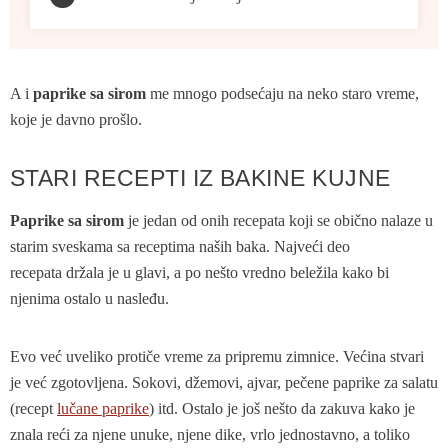
A i
paprike sa sirom
me mnogo podsećaju na neko staro vreme,
koje je davno prošlo.
STARI RECEPTI IZ BAKINE KUJNE
Paprike sa sirom
je jedan od onih recepata koji se obično nalaze u
starim sveskama sa receptima naših baka. Najveći deo
recepata držala je u glavi, a po nešto vredno beležila kako bi
njenima ostalo u nasleđu.
Evo već uveliko protiče vreme za pripremu zimnice. Većina stvari
je već zgotovljena. Sokovi, džemovi, ajvar, pečene paprike za salatu
(recept
lučane paprike
) itd. Ostalo je još nešto da zakuva kako je
znala reći za njene unuke, njene dike, vrlo jednostavno, a toliko