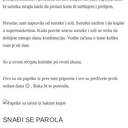
bi surutka mogla lakše da prolazi kada ih nafilujem i prelijem.
Presolac sam napravila od surutke i soli. Surutku možete i da kupite
u supermarketima. Kada pravite smesu surutke i soli ne treba da
dobijete mnogo slanu kombinaciju. Vodite računa o tome koliko
vam je sir slan.
So u ovom receptu koristite po svom ukusu.
Ovo su mi paprike iz prve ture pripreme i sve su preživele prvih
sedam dana 🙂 . Baka bi se ponosila.
SNAĐI SE PAROLA