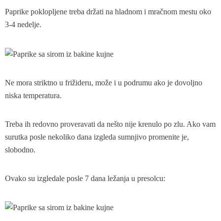
Paprike poklopljene treba držati na hladnom i mračnom mestu oko
3-4 nedelje.
Ne mora striktno u frižideru, može i u podrumu ako je dovoljno
niska temperatura.
Treba ih redovno proveravati da nešto nije krenulo po zlu. Ako vam
surutka posle nekoliko dana izgleda sumnjivo promenite je,
slobodno.
Ovako su izgledale posle 7 dana ležanja u presolcu: