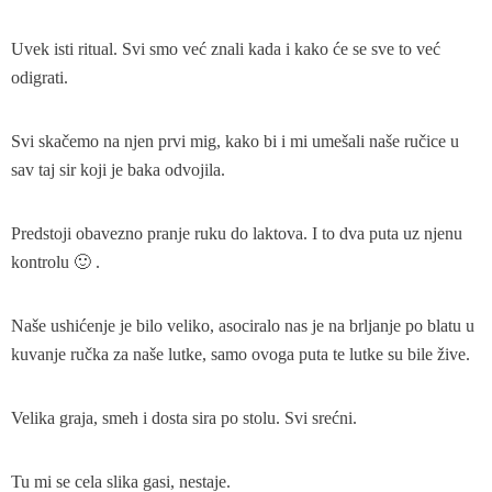
Uvek isti ritual. Svi smo već znali kada i kako će se sve to već
odigrati.
Svi skačemo na njen prvi mig, kako bi i mi umešali naše ručice u
sav taj sir koji je baka odvojila.
Predstoji obavezno pranje ruku do laktova. I to dva puta uz njenu
kontrolu 🙂 .
Naše ushićenje je bilo veliko, asociralo nas je na brljanje po blatu u
kuvanje ručka za naše lutke, samo ovoga puta te lutke su bile žive.
Velika graja, smeh i dosta sira po stolu. Svi srećni.
Tu mi se cela slika gasi, nestaje.