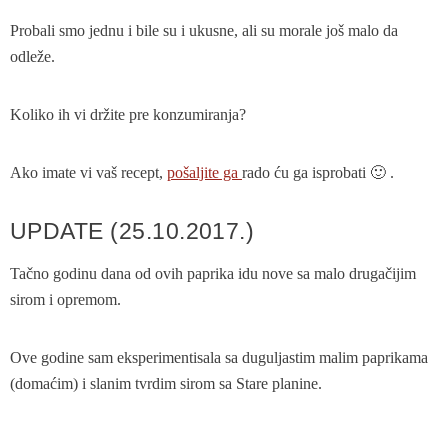
Probali smo jednu i bile su i ukusne, ali su morale još malo da
odleže.
Koliko ih vi držite pre konzumiranja?
Ako imate vi vaš recept,
pošaljite ga
rado ću ga isprobati 🙂 .
UPDATE (25.10.2017.)
Tačno godinu dana od ovih paprika idu nove sa malo drugačijim
sirom i opremom.
Ove godine sam eksperimentisala sa duguljastim malim paprikama
(domaćim) i slanim tvrdim sirom sa Stare planine.