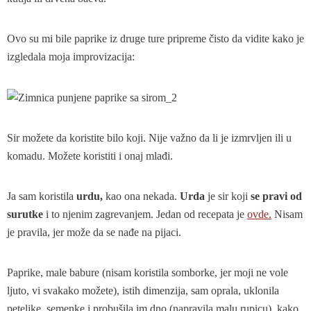
Ovo su mi bile paprike iz druge ture pripreme čisto da vidite kako je
izgledala moja improvizacija:
Sir možete da koristite bilo koji. Nije važno da li je izmrvljen ili u
komadu. Možete koristiti i onaj mlađi.
Ja sam koristila
urdu,
kao ona nekada.
Urda
je sir koji
se pravi od
surutke
i to njenim zagrevanjem. Jedan od recepata je
ovde.
Nisam
je pravila, jer može da se nađe na pijaci.
Paprike, male babure (nisam koristila somborke, jer moji ne vole
ljuto, vi svakako možete), istih dimenzija, sam oprala, uklonila
peteljke, semenke i probušila im dno (napravila malu rupicu), kako