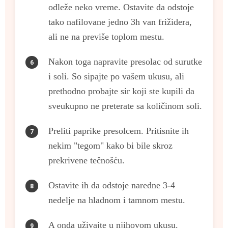
odleže neko vreme. Ostavite da odstoje
tako nafilovane jedno 3h van frižidera,
ali ne na previše toplom mestu.
Nakon toga napravite presolac od surutke
i soli. So sipajte po vašem ukusu, ali
prethodno probajte sir koji ste kupili da
sveukupno ne preterate sa količinom soli.
Preliti paprike presolcem. Pritisnite ih
nekim "tegom" kako bi bile skroz
prekrivene tečnošću.
Ostavite ih da odstoje naredne 3-4
nedelje na hladnom i tamnom mestu.
A onda uživajte u njihovom ukusu.