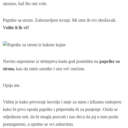
ukusno, baš što oni vole.
Paprike sa sirom. Zaboravljeni recept. Mi smo ih svi obožavali.
Volite li ih vi?
Naviru uspomene iz detinjstva kada god pomislim na
paprike sa
sirom,
kao da miris surutke i sira već osećam.
Opija me.
Vidim je kako privezuje kecelju i staje za staru i izlizanu sudoperu
kako bi prvo oprala paprike i pripremila ih za punjenje. Onda se
odjednom seti, da bi mogla pozvati i nas decu da joj u tom poslu
pomognemo, a ujedno se svi zabavimo.