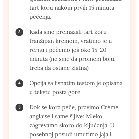
tart koru nakom prvih 15 minuta
pečenja.
Kada smo premazali tart koru
franžipan kremom, vratimo je u
rernu i pečemo još oko 15-20
minuta (ne sme da promeni boju,
treba da ostane zlatna)
Opcija sa lisnatim testom je opisana
u tekstu posta gore.
Dok se kora peče, pravimo Crème
anglaise i same šljive: Mleko
zagrevamo skoro do ključanja. U
posebnoj posudi umutimo jaja i