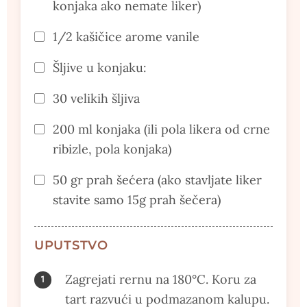
konjaka ako nemate liker)
1/2 kašičice arome vanile
Šljive u konjaku:
30 velikih šljiva
200 ml konjaka (ili pola likera od crne
ribizle, pola konjaka)
50 gr prah šećera (ako stavljate liker
stavite samo 15g prah šečera)
UPUTSTVO
Zagrejati rernu na 180°C. Koru za
tart razvući u podmazanom kalupu.