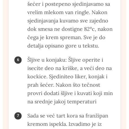
šećer i postepeno sjedinjavamo sa
vrelim mlekom van ringle. Nakon
sjedinjavanja kuvamo sve zajedno
dok smesa ne dostigne 82°c, nakon
čega je krem spreman. Sve je do
detalja opisano gore u tekstu.
Šljive u konjaku: Šljive operite i
isecite deo na kriške, a veći deo na
kockice. Sjediniteo liker, konjak i
prah šećer. Nakon što tečnost
provri dodati šljive i kuvati koji min
na srednje jakoj temperaturi
Sada se već tart kora sa franžipan
kremom ispekla. Izvadimo je iz