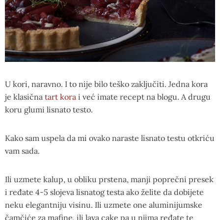
U kori, naravno. I to nije bilo teško zaključiti. Jedna kora
je klasična
tart kora
i već imate recept na blogu. A drugu
koru glumi lisnato testo.
Kako sam uspela da mi ovako naraste lisnato testu otkriću
vam sada.
Ili uzmete kalup, u obliku prstena, manji poprečni presek
i ređate 4-5 slojeva lisnatog testa ako želite da dobijete
neku elegantniju visinu. Ili uzmete one aluminijumske
čamčiće za mafine, ili lava cake pa u njima ređate te