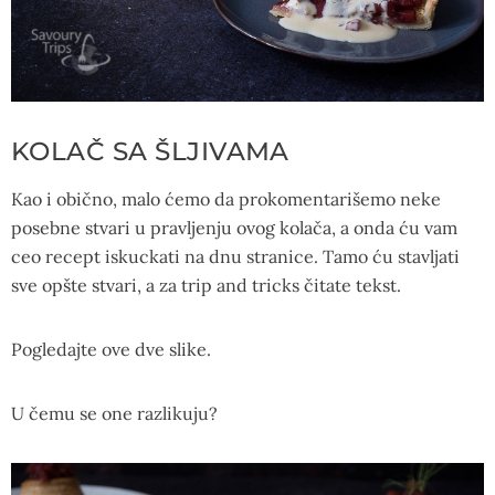
KOLAČ SA ŠLJIVAMA
Kao i obično, malo ćemo da prokomentarišemo neke
posebne stvari u pravljenju ovog kolača, a onda ću vam
ceo recept iskuckati na dnu stranice. Tamo ću stavljati
sve opšte stvari, a za trip and tricks čitate tekst.
Pogledajte ove dve slike.
U čemu se one razlikuju?