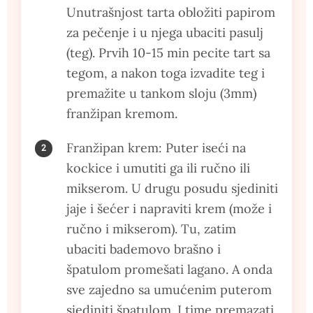
Unutrašnjost tarta obložiti papirom
za pečenje i u njega ubaciti pasulj
(teg). Prvih 10-15 min pecite tart sa
tegom, a nakon toga izvadite teg i
premažite u tankom sloju (3mm)
franžipan kremom.
Franžipan krem: Puter iseći na
kockice i umutiti ga ili ručno ili
mikserom. U drugu posudu sjediniti
jaje i šećer i napraviti krem (može i
ručno i mikserom). Tu, zatim
ubaciti bademovo brašno i
špatulom promešati lagano. A onda
sve zajedno sa umućenim puterom
sjediniti špatulom. I time premazati