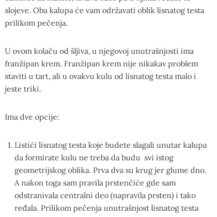
slojeve. Oba kalupa će vam održavati oblik lisnatog testa
prilikom pečenja.
U ovom kolaču od šljiva, u njegovoj unutrašnjosti ima
franžipan krem. Franžipan krem nije nikakav problem
staviti u tart, ali u ovakvu kulu od lisnatog testa malo i
jeste triki.
Ima dve opcije:
Listići lisnatog testa koje budete slagali unutar kalupa
da formirate kulu ne treba da budu svi istog
geometrijskog oblika. Prva dva su krug jer glume dno.
A nakon toga sam pravila prstenčiće gde sam
odstranivala centralni deo (napravila prsten) i tako
ređala. Prilikom pečenja unutrašnjost lisnatog testa