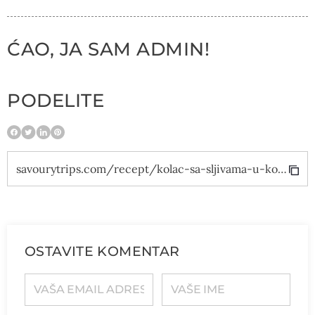
ĆAO, JA SAM ADMIN!
PODELITE
savourytrips.com/recept/kolac-sa-sljivama-u-konjaku-i-franzipan-kremu/
OSTAVITE KOMENTAR
VAŠA EMAIL ADRESA
VAŠE IME