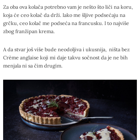
Za oba ova kolača potrebno vam je nešto što liči na koru,
koja će ceo kolač da drži. Iako me šljive podsećaju na
grčku, ceo kolač me podseća na francusku. I to najviše
zbog franžipan krema.
A da stvar još više bude neodoljiva i ukusnija, ništa bez
Crème anglaise koji mi daje takvu sočnost da je ne bih
menjala ni sa čim drugim.