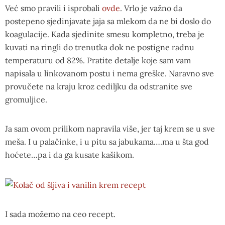
Već smo pravili i isprobali
ovde
. Vrlo je važno da
postepeno sjedinjavate jaja sa mlekom da ne bi doslo do
koagulacije. Kada sjedinite smesu kompletno, treba je
kuvati na ringli do trenutka dok ne postigne radnu
temperaturu od 82%. Pratite detalje koje sam vam
napisala u linkovanom postu i nema greške. Naravno sve
provučete na kraju kroz cediljku da odstranite sve
gromuljice.
Ja sam ovom prilikom napravila više, jer taj krem se u sve
meša. I u palačinke, i u pitu sa jabukama….ma u šta god
hoćete…pa i da ga kusate kašikom.
I sada možemo na ceo recept.