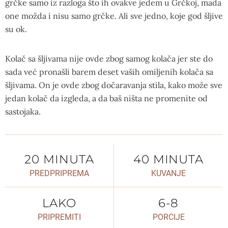
grčke samo iz razloga što ih ovakve jedem u Grčkoj, mada
one možda i nisu samo grčke. Ali sve jedno, koje god šljive
su ok.
Kolač sa šljivama nije ovde zbog samog kolača jer ste do
sada već pronašli barem deset vaših omiljenih kolača sa
šljivama. On je ovde zbog dočaravanja stila, kako može sve
jedan kolač da izgleda, a da baš ništa ne promenite od
sastojaka.
20 MINUTA
40 MINUTA
PREDPRIPREMA
KUVANJE
LAKO
6-8
PRIPREMITI
PORCIJE