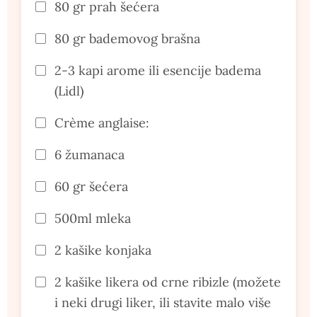
80 gr prah šećera
80 gr bademovog brašna
2-3 kapi arome ili esencije badema
(Lidl)
Crème anglaise:
6 žumanaca
60 gr šećera
500ml mleka
2 kašike konjaka
2 kašike likera od crne ribizle (možete
i neki drugi liker, ili stavite malo više