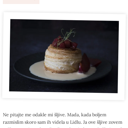
Ne pitajte me odakle mi šljive. Mada, kada boljem
razmislim skoro sam ih videla u Lidlu. Ja ove šljive zovem