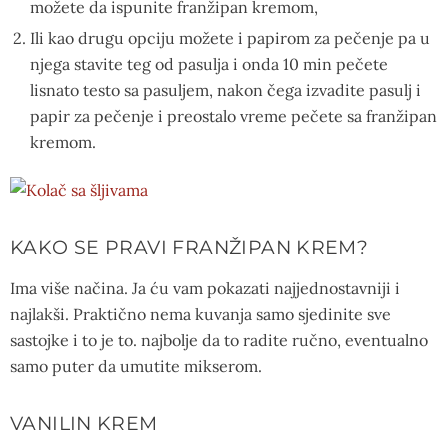
možete da ispunite franžipan kremom,
Ili kao drugu opciju možete i papirom za pečenje pa u
njega stavite teg od pasulja i onda 10 min pečete
lisnato testo sa pasuljem, nakon čega izvadite pasulj i
papir za pečenje i preostalo vreme pečete sa franžipan
kremom.
KAKO SE PRAVI FRANŽIPAN KREM?
Ima više načina. Ja ću vam pokazati najjednostavniji i
najlakši. Praktično nema kuvanja samo sjedinite sve
sastojke i to je to. najbolje da to radite ručno, eventualno
samo puter da umutite mikserom.
VANILIN KREM