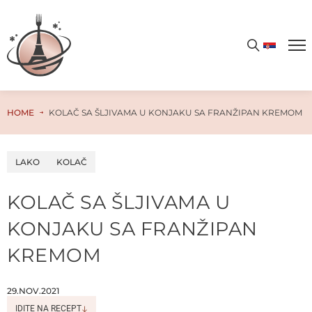
PREUZMITE WAFFLE GASTRO AVANTURU!
Preuzmite besplatan PDF kuvar odmah – samo unesite svoju email adresu i otvorite vrata ka neograničenom svetu ukusa i kulinarskih čarolija!
HOME
KOLAČ SA ŠLJIVAMA U KONJAKU SA FRANŽIPAN KREMOM
LAKO
KOLAČ
KOLAČ SA ŠLJIVAMA U
KONJAKU SA FRANŽIPAN
KREMOM
29.NOV.2021
IDITE NA RECEPT