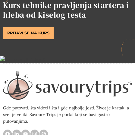
Kurs tehnike pravljenja startera i
hleba od kiselog testa
PRIJAVI SE NA KURS
Gde putovati, šta videti i šta i gde najbolje jesti. Život je kratak, a
svet je veliki. Savoury Trips je portal koji se bavi gastro
putovanjima.