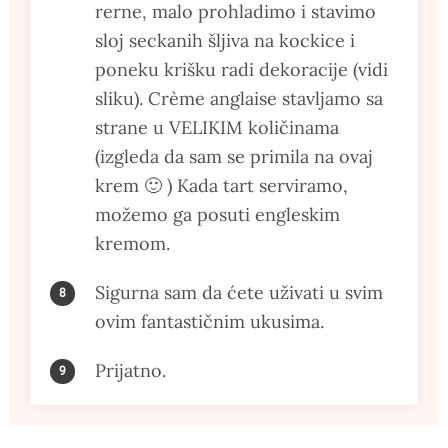
rerne, malo prohladimo i stavimo
sloj seckanih šljiva na kockice i
poneku krišku radi dekoracije (vidi
sliku). Crème anglaise stavljamo sa
strane u VELIKIM količinama
(izgleda da sam se primila na ovaj
krem 🙂 ) Kada tart serviramo,
možemo ga posuti engleskim
kremom.
Sigurna sam da ćete uživati u svim
ovim fantastičnim ukusima.
Prijatno.