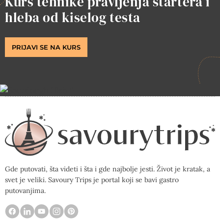
Kurs tehnike pravljenja startera i
hleba od kiselog testa
PRIJAVI SE NA KURS
Gde putovati, šta videti i šta i gde najbolje jesti. Život je kratak, a
svet je veliki. Savoury Trips je portal koji se bavi gastro
putovanjima.