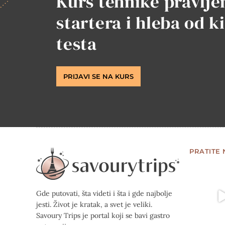
Kurs tehnike pravlje
startera i hleba od k
testa
PRIJAVI SE NA KURS
PRATITE
Gde putovati, šta videti i šta i gde najbolje
jesti. Život je kratak, a svet je veliki.
Savoury Trips je portal koji se bavi gastro