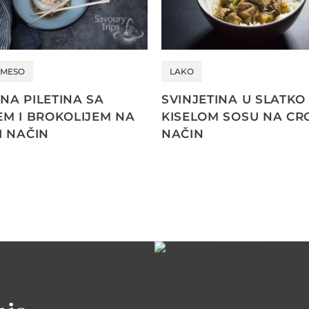
MESO
LAKO
NA PILETINA SA
SVINJETINA U SLATKO
EM I BROKOLIJEM NA
KISELOM SOSU NA CR
I NAČIN
NAČIN