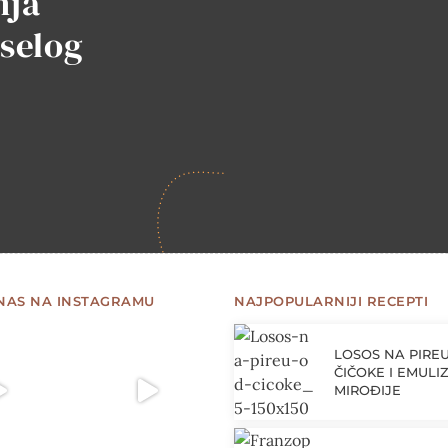
nja
iselog
 NAS NA INSTAGRAMU
NAJPOPULARNIJI RECEPTI
LOSOS NA PIRE
ČIČOKE I EMULIZ
MIROĐIJE