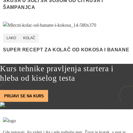
SKUŠA U SOLI SA SOSOM OD CITRUSA I
ŠAMPANJCA
LAKO
KOLAČ
SUPER RECEPT ZA KOLAČ OD KOKOSA I BANANE
Kurs tehnike pravljenja startera i
hleba od kiselog testa
PRIJAVI SE NA KURS
Gde putovati, šta videti i šta i gde najbolje jesti. Život je kratak, a svet je