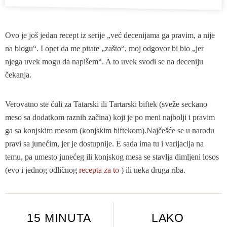
Ovo je još jedan recept iz serije „već decenijama ga pravim, a nije
na blogu“. I opet da me pitate „zašto“, moj odgovor bi bio „jer
njega uvek mogu da napišem“. A to uvek svodi se na deceniju
čekanja.
Verovatno ste čuli za Tatarski ili Tartarski biftek (sveže seckano
meso sa dodatkom raznih začina) koji je po meni najbolji i pravim
ga sa konjskim mesom (konjskim biftekom).Najčešće se u narodu
pravi sa junećim, jer je dostupnije. E sada ima tu i varijacija na
temu, pa umesto junećeg ili konjskog mesa se stavlja dimljeni losos
(evo i jednog odličnog
recepta za to
) ili neka druga riba.
15 MINUTA
LAKO