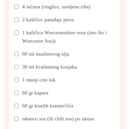
4 inćuna (ringlice, usoljena riba)
2 kašičice paradajz pirea
1 kašičica Worcestershire sosa (isto što i
Worcester Sos))
60 ml maslinovog ulja
30 ml kvalitetnog konjaka
1 manji crni luk
60 gr kapara
60 gr kiselih krastavčića
tabasco sos (ili chili sos) po ukusu