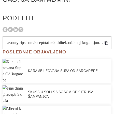
PODELITE
savourytrips.com/recept/tatarski-biftek-od-konjskog-ili-juneceg-mesa/
POSLEDNJE OBJAVLJENO
KARAMELIZOVANA SUPA OD ŠARGAREPE
SKUŠA U SOLI SA SOSOM OD CITRUSA I
ŠAMPANJCA