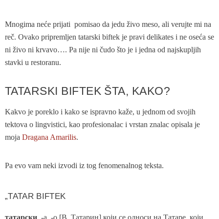
Mnogima neće prijati pomisao da jedu živo meso, ali verujte mi na
reč. Ovako pripremljen tatarski biftek je pravi delikates i ne oseća se
ni živo ni krvavo…. Pa nije ni čudo što je i jedna od najskupljih
stavki u restoranu.
TATARSKI BIFTEK ŠTA, KAKO?
Kakvo je poreklo i kako se ispravno kaže, u jednom od svojih
tektova o lingvistici, kao profesionalac i vrstan znalac opisala je
moja
Dragana Amarilis
.
Pa evo vam neki izvodi iz tog fenomenalnog teksta.
„TATAR BIFTEK
татарски
, -а, -о [В. Татарин] који се односи на Татаре, који