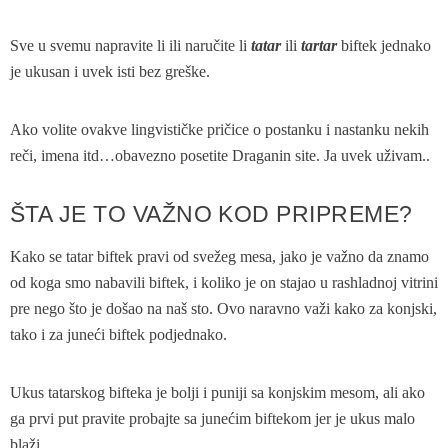
Sve u svemu napravite li ili naručite li
tatar
ili
tartar
biftek jednako
je ukusan i uvek isti bez greške.
Ako volite ovakve lingvističke pričice o postanku i nastanku nekih
reči, imena itd…obavezno posetite Draganin site. Ja uvek uživam..
ŠTA JE TO VAŽNO KOD PRIPREME?
Kako se tatar biftek pravi od svežeg mesa, jako je važno da znamo
od koga smo nabavili biftek, i koliko je on stajao u rashladnoj vitrini
pre nego što je došao na naš sto. Ovo naravno važi kako za konjski,
tako i za juneći biftek podjednako.
Ukus tatarskog bifteka je bolji i puniji sa konjskim mesom, ali ako
ga prvi put pravite probajte sa junećim biftekom jer je ukus malo
blaži.