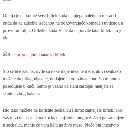
Opcija je da kupite svež biftek kada na njega naletite u mesari i
onda da ga zaledite isečenog na odgovarajuće komade i uvijenog u
providnu foliju. Odledite kada želite da napravite tatar biftek i to je
ok.
Što se tiče začina, ovde su neke moje idealne mere, ali vi svakako
možete da prilagodjavate, dodajete ili oduzimate ono što trenutno
posedujete u kući. Samo je važno da slani sastojak menjate sa
slanim, zbog balansa.
Isto tako možete da koristite seckalicu i skroz sameljete biftek, ako
vas mrzi da seckate na kockice najsitnije moguće. Ako ga sameljete
u seckalici, manje će vam ličiti na živo meso. Neće biti intezivno