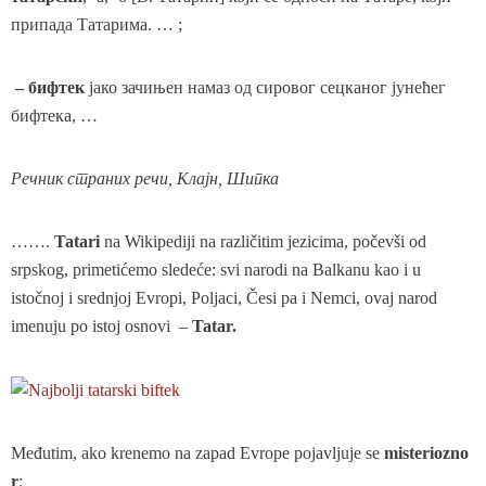
припада Татарима. … ;
– бифтек
јако зачињен намаз од сировог сецканог јунећег
бифтека, …
Речник страних речи, Клајн, Шипка
…….
Tatari
na Wikipediji na različitim jezicima, počevši od
srpskog, primetićemo sledeće: svi narodi na Balkanu kao i u
istočnoj i srednjoj Evropi, Poljaci, Česi pa i Nemci, ovaj narod
imenuju po istoj osnovi –
Tatar.
Međutim, ako krenemo na zapad Evrope pojavljuje se
misteriozno
r
: