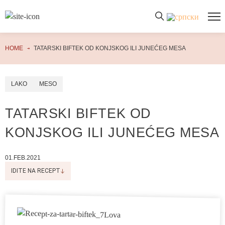
PREUZMITE WAFFLE GASTRO AVANTURU!
Preuzmite besplatan PDF kuvar odmah – samo unesite svoju email adresu i otvorite vrata ka neograničenom svetu ukusa i kulinarskih čarolija!
HOME
TATARSKI BIFTEK OD KONJSKOG ILI JUNEĆEG MESA
LAKO
MESO
TATARSKI BIFTEK OD
KONJSKOG ILI JUNEĆEG MESA
01.FEB.2021
IDITE NA RECEPT