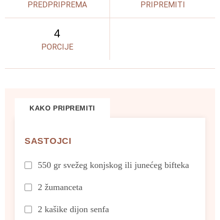
PREDPRIPREMA
PRIPREMITI
4
PORCIJE
KAKO PRIPREMITI
SASTOJCI
550 gr svežeg konjskog ili junećeg bifteka
2 žumanceta
2 kašike dijon senfa