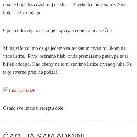
crvene boje, kao ovaj moj na slici…Poprimitće boje svih začina
koje stavite u njega.
Opcija mlevenja u secku je i opcija za one kojima se žuri.
Mi najviše volimo da ga jedemo sa seckanim crvenim lukom na
veće listiće. Prvo tostiramo hleb, onda premažemo puter, pa tatar
biftek odozgo. Kao cherry na tortu stavimo listiće crvenog luka. Pa
to je stvarno prste da poližeš.
Ostalo sve imate u receptu dole.
ĆAO, JA SAM ADMIN!