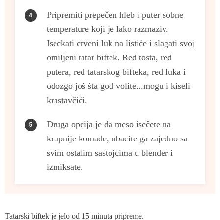
Pripremiti prepečen hleb i puter sobne
temperature koji je lako razmaziv.
Iseckati crveni luk na listiće i slagati svoj
omiljeni tatar biftek. Red tosta, red
putera, red tatarskog bifteka, red luka i
odozgo još šta god volite...mogu i kiseli
krastavčići.
Druga opcija je da meso isečete na
krupnije komade, ubacite ga zajedno sa
svim ostalim sastojcima u blender i
izmiksate.
Tatarski biftek je jelo od 15 minuta pripreme.