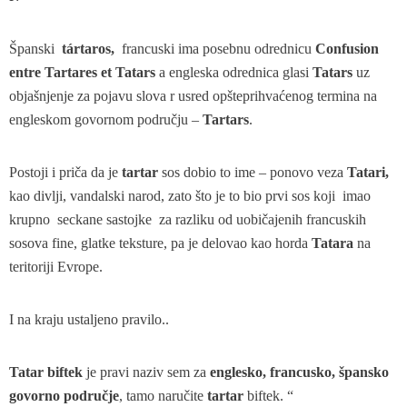
Španski
tártaros,
francuski ima posebnu odrednicu
Confusion
entre Tartares et Tatars
a engleska odrednica glasi
Tatars
uz
objašnjenje za pojavu slova r usred opšteprihvaćenog termina na
engleskom govornom području –
Tartars
.
Postoji i priča da je
tartar
sos dobio to ime – ponovo veza
Tatari
,
kao divlji, vandalski narod, zato što je to bio prvi sos koji imao
krupno seckane sastojke za razliku od uobičajenih francuskih
sosova fine, glatke teksture, pa je delovao kao horda
Tatara
na
teritoriji Evrope.
I na kraju ustaljeno pravilo..
Tatar biftek
je pravi naziv sem za
englesko, francusko, špansko
govorno područje
, tamo naručite
tartar
biftek. “