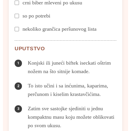
crni biber mleveni po ukusu
so po potrebi
nekoliko grančica peršunovog lista
UPUTSTVO
Konjski ili juneći biftek iseckati oštrim
nožem na što sitnije komade.
To isto učini i sa inćunima, kaparima,
perčunom i kiselim krastavčićima.
Zatim sve sastojke sjediniti u jednu
kompaktnu masu koju možete oblikovati
po svom ukusu.