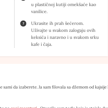
u plastičnoj kutiji omekšaće kao
vanilice.
Ukrasite ih prah šećerom.
Uživajte u svakom zalogaju ovih
keksića i naravno i u svakom srku
kafe i čaja.
 sami da izaberete. Ja sam filovala sa džemom od kajsije 