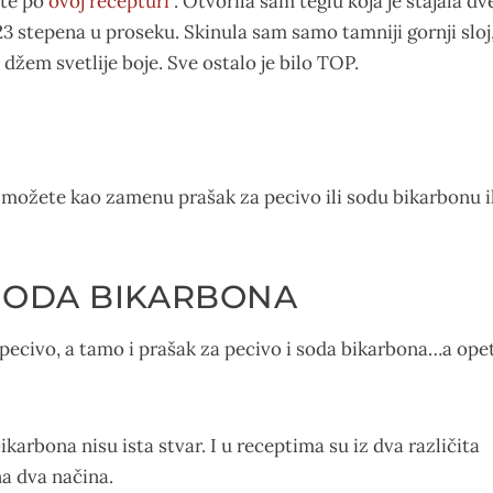
ite po
ovoj recepturi
. Otvorila sam teglu koja je stajala dv
3 stepena u proseku. Skinula sam samo tamniji gornji sloj
 džem svetlije boje. Sve ostalo je bilo TOP.
 možete kao zamenu prašak za pecivo ili sodu bikarbonu il
 SODA BIKARBONA
a pecivo, a tamo i prašak za pecivo i soda bikarbona…a ope
karbona nisu ista stvar. I u receptima su iz dva različita
na dva načina.