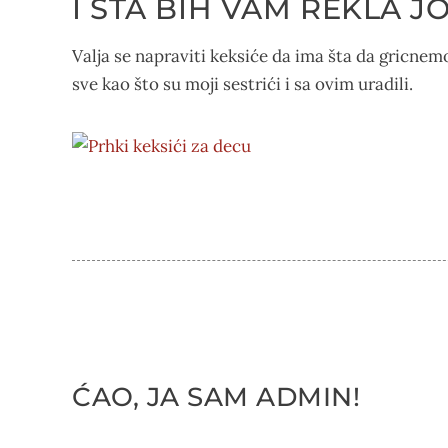
I ŠTA BIH VAM REKLA JO
Valja se napraviti keksiće da ima šta da gricnem
sve kao što su moji sestrići i sa ovim uradili.
ĆAO, JA SAM ADMIN!