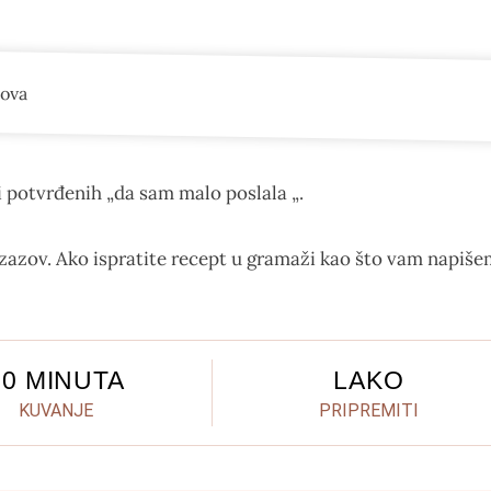
i potvrđenih „da sam malo poslala „.
 izazov. Ako ispratite recept u gramaži kao što vam napiš
10 MINUTA
LAKO
KUVANJE
PRIPREMITI