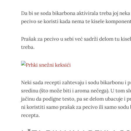
Da bi se soda bikarbona aktivirala treba joj neka
pecivo se koristi kada nema te kisele komponent
Prašak za pecivo u sebi već sadrži delom tu ki
treba.
Neki sada recepti zahtevaju i sodu bikarbonu i pr
sredinu (što može biti i aroma nečega). U tom s
jačinu da podigne testo, pa se delom ubacuje i 
ni koristiti samo prašak za pecivo ili samo sodu 
recepta.