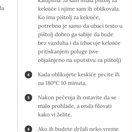
kalupima. Ja sam imala pištolj za
da
keksiće i njime sam ih oblikovala.
Ko ima pištolj za keksiće,
potrebno je samo da ubaci testo u
pištolj dobro ga sabije da bude
bez vazduha i da izbacuje keksiće
pritiskanjem poluge (sve
objašnjeno na uputstvu za pištolj)
Kada oblikujete keskiće pecite ih
na 180°C 10 minuta.
Nakon pečenja ih ostavite da se
malo prohlade, a onda filovati
kako vi želite.
Ako ih budete držali neko vreme