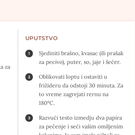
UPUTSTVO
Sjediniti brašno, kvasac (ili prašak
za pecivo), puter, so, jaje i šećer.
ka za
Oblikovati loptu i ostaviti u
frižideru da odstoji 30 minuta. Za
to vreme zagrejati rernu na
180°C.
Razvući testo izmedju dva papira
za pečenje i seći vašim omiljenim