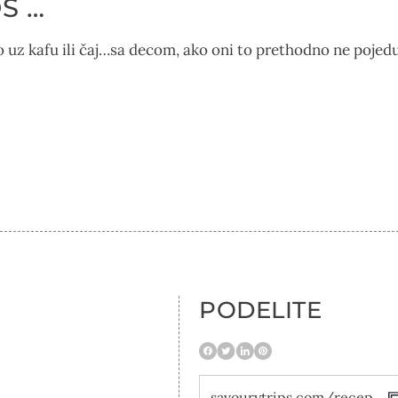
Š …
o uz kafu ili čaj…sa decom, ako oni to prethodno ne pojed
PODELITE
savourytrips.com/recept/prhki-keksici-sa-punjenjem-kakvim-vi-zelite/