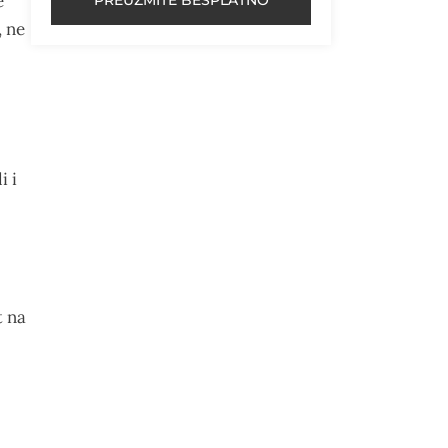
e
, ne
i i
t na