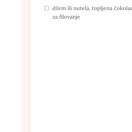
džem ili nutela, topljena čokola
za filovanje