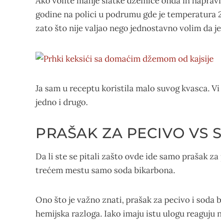
Ako volite manje slatke džemiće onda ih naprav
godine na polici u podrumu gde je temperatura 2
zato što nije valjao nego jednostavno volim da je
Ja sam u receptu koristila malo suvog kvasca. Vi
jedno i drugo.
PRAŠAK ZA PECIVO VS
Da li ste se pitali zašto ovde ide samo prašak z
trećem mestu samo soda bikarbona.
Ono što je važno znati, prašak za pecivo i soda bi
hemijska razloga. Iako imaju istu ulogu reaguju 