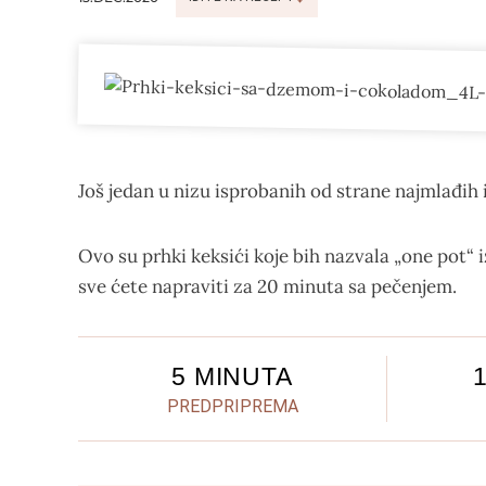
Još jedan u nizu isprobanih od strane najmlađih 
Ovo su prhki keksići koje bih nazvala „one pot“
sve ćete napraviti za 20 minuta sa pečenjem.
5 MINUTA
PREDPRIPREMA