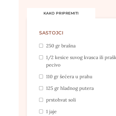
KAKO PRIPREMITI
SASTOJCI
250 gr brašna
1/2 kesice suvog kvasca ili praš
pecivo
110 gr šećera u prahu
125 gr hladnog putera
prstohvat soli
1 jaje