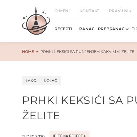
O MENI
KONTAKT
PRAVILNIK
RECEPTI
RANAC I PREBRANAC
TI
HOME
PRHKI KEKSIĆI SA PUNJENJEM KAKVIM VI ŽELITE
LAKO
KOLAČ
PRHKI KEKSIĆI SA 
ŽELITE
15.DEC.2020
IDITE NA RECEPT