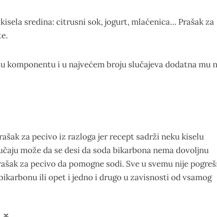
 kisela sredina: citrusni sok, jogurt, mlaćenica… Prašak za
e.
selu komponentu i u najvećem broju slučajeva dodatna mu 
ašak za pecivo iz razloga jer recept sadrži neku kiselu
lučaju može da se desi da soda bikarbona nema dovoljnu
prašak za pecivo da pomogne sodi. Sve u svemu nije pogre
bikarbonu ili opet i jedno i drugo u zavisnosti od vsamog