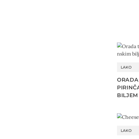
LAKO
ORADA 
PIRINČ
BILJEM
LAKO