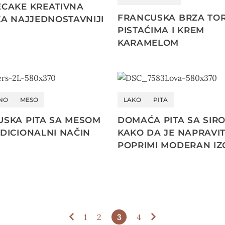
ECAKE KREATIVNA
FRANCUSKA BRZA TOR
ZA NAJJEDNOSTAVNIJI
PISTAĆIMA I KREM
T
KARAMELOM
NO
MESO
LAKO
PITA
SKA PITA SA MESOM
DOMAĆA PITA SA SIR
DICIONALNI NAČIN
KAKO DA JE NAPRAVIT
POPRIMI MODERAN IZ
1
2
3
4