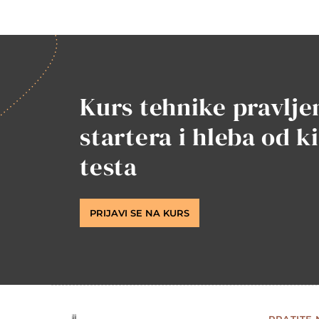
Kurs tehnike pravlje
startera i hleba od k
testa
PRIJAVI SE NA KURS
PRATITE