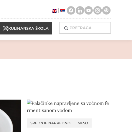
KULINARSKA ŠKOLA
SREDNJE NAPREDNO
MESO