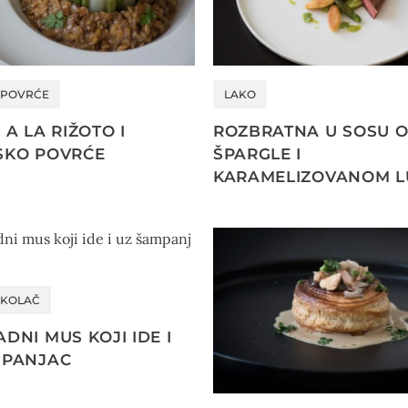
POVRĆE
LAKO
 A LA RIŽOTO I
ROZBRATNA U SOSU 
SKO POVRĆE
ŠPARGLE I
KARAMELIZOVANOM L
KOLAČ
DNI MUS KOJI IDE I
MPANJAC