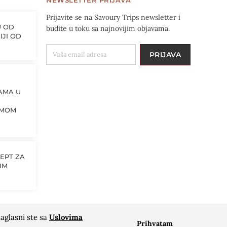
Prijavite se na Savoury Trips newsletter i
U OD
budite u toku sa najnovijim objavama.
IJI OD
VAŠA EMAIL ADRESA
PRIJAVA
VAMA U
EMOM
EPT ZA
IM
aglasni ste sa
Uslovima
Prihvatam