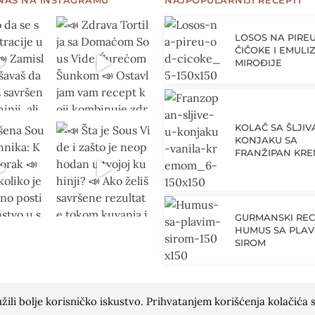
LOSOS NA PIRE
ČIČOKE I EMULIZ
MIROĐIJE
KOLAČ SA ŠLJI
KONJAKU SA
FRANŽIPAN KR
GURMANSKI REC
HUMUS SA PLAV
SIROM
ili bolje korisničko iskustvo. Prihvatanjem korišćenja kolačića s
 razvoj:
Avokado.rs