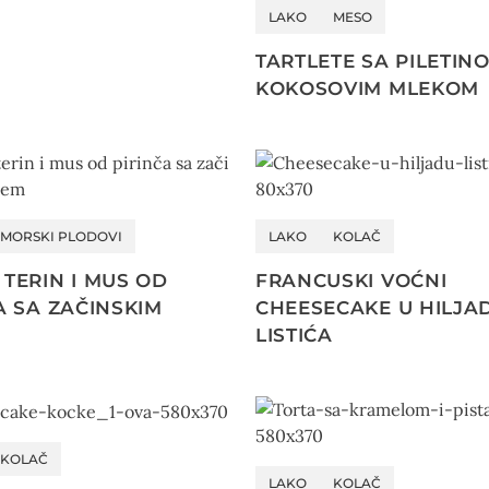
LAKO
MESO
TARTLETE SA PILETINO
KOKOSOVIM MLEKOM
MORSKI PLODOVI
LAKO
KOLAČ
TERIN I MUS OD
FRANCUSKI VOĆNI
A SA ZAČINSKIM
CHEESECAKE U HILJA
LISTIĆA
KOLAČ
LAKO
KOLAČ