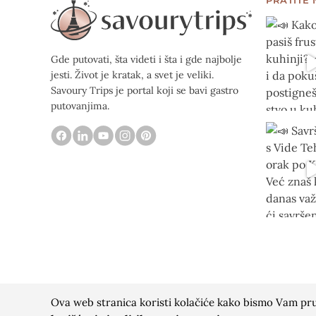
Gde putovati, šta videti i šta i gde najbolje
jesti. Život je kratak, a svet je veliki.
Savoury Trips je portal koji se bavi gastro
putovanjima.
Ova web stranica koristi kolačiće kako bismo Vam pruž
© 2016 - 2026 Savoury Trips | Sva prava zadržana |