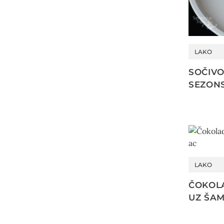
LAKO
SOČIVO
SEZON
LAKO
ČOKOLA
UZ ŠA