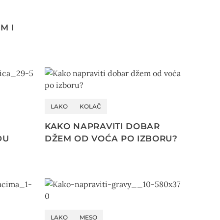
M I
LAKO
KOLAČ
KAKO NAPRAVITI DOBAR
DU
DŽEM OD VOĆA PO IZBORU?
LAKO
MESO