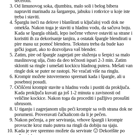
šećerom.
Od limunovog soka, djumbira, malo soli i belog bibera
napraviti marinadu za šargarepu, jabuku i rotkvice u koje iste
treba i staviti.
Šparglu iseći na delove i blanširati u ključaloj vodi dok ne
omekša. Nakon toga je staviti u hladnu vodu, da sačuva boju.
Kada se špargla ohladi, lepo isečene vrhove ostaviti sa strane i
koristiti ih za dekorisanje tanjira, a ostatak špargle blendirati u
pire masu uz pomoć blendera. Tekstura treba da bude kao
grčki jogurt, ako to dozvoljava vaš blender.
Zatim, pire od špargle zagrejati pre služenja u šerpici sa malo
maslinovog ulja, čisto da deo tečnosti ispari 2-3 min. Zatim
skloniti sa ringle i umešati kockicu hladnog putera. Mešati van
ringle dok se puter ne rastopi. Ne vraćati više na ringlu.
Krompir možete istovremeno spremati kada i špargle, ali u
posebnoj posudi.
Očišćeni krompir stavite u hladnu vodu i pustiti da proključa.
Kada proključa kuvati ga još 1-2 minuta u zavisnosti od
veličine kockice. Nakon toga da procediti i pažljivo prosušiti
ubrusom.
U tiganju i zagrejanom ulju peći krompir sa svih strana dok ne
porumeni. Proveravati čačkalicom da li je pečen.
Nakon pečenja, a pre serviranja, vrhove špargli i krompir
provucite kroz malo putera na ringli da dobiju na sjaju.
Kada je sve spremno možete da servirate 🙂 Dekorišite po