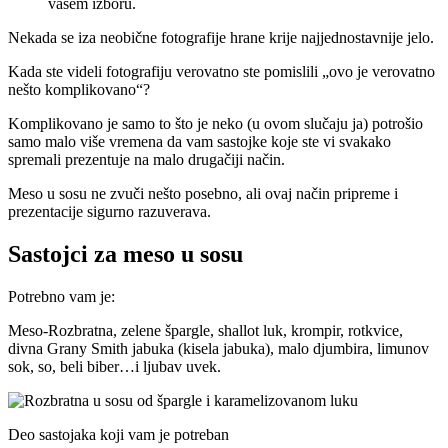
vašem izboru.
Nekada se iza neobične fotografije hrane krije najjednostavnije jelo.
Kada ste videli fotografiju verovatno ste pomislili „ovo je verovatno
nešto komplikovano“?
Komplikovano je samo to što je neko (u ovom slučaju ja) potrošio
samo malo više vremena da vam sastojke koje ste vi svakako
spremali prezentuje na malo drugačiji način.
Meso u sosu ne zvuči nešto posebno, ali ovaj način pripreme i
prezentacije sigurno razuverava.
Sastojci za meso u sosu
Potrebno vam je:
Meso-Rozbratna, zelene špargle, shallot luk, krompir, rotkvice,
divna Grany Smith jabuka (kisela jabuka), malo djumbira, limunov
sok, so, beli biber…i ljubav uvek.
Deo sastojaka koji vam je potreban