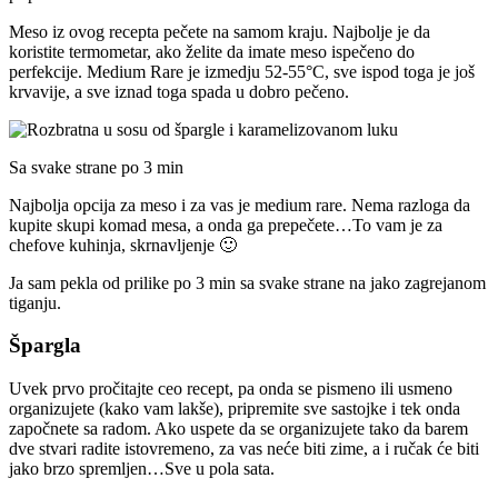
Meso iz ovog recepta pečete na samom kraju. Najbolje je da
koristite termometar, ako želite da imate meso ispečeno do
perfekcije. Medium Rare je izmedju 52-55°C, sve ispod toga je još
krvavije, a sve iznad toga spada u dobro pečeno.
Sa svake strane po 3 min
Najbolja opcija za meso i za vas je medium rare. Nema razloga da
kupite skupi komad mesa, a onda ga prepečete…To vam je za
chefove kuhinja, skrnavljenje 🙂
Ja sam pekla od prilike po 3 min sa svake strane na jako zagrejanom
tiganju.
Špargla
Uvek prvo pročitajte ceo recept, pa onda se pismeno ili usmeno
organizujete (kako vam lakše), pripremite sve sastojke i tek onda
započnete sa radom. Ako uspete da se organizujete tako da barem
dve stvari radite istovremeno, za vas neće biti zime, a i ručak će biti
jako brzo spremljen…Sve u pola sata.