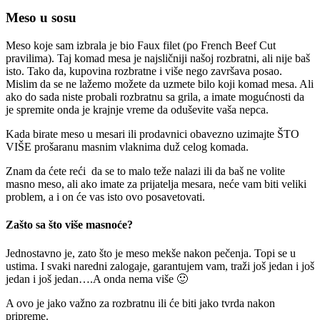
Meso u sosu
Meso koje sam izbrala je bio Faux filet (po French Beef Cut
pravilima). Taj komad mesa je najsličniji našoj rozbratni, ali nije baš
isto. Tako da, kupovina rozbratne i više nego završava posao.
Mislim da se ne lažemo možete da uzmete bilo koji komad mesa. Ali
ako do sada niste probali rozbratnu sa grila, a imate mogućnosti da
je spremite onda je krajnje vreme da oduševite vaša nepca.
Kada birate meso u mesari ili prodavnici obavezno uzimajte ŠTO
VIŠE prošaranu masnim vlaknima duž celog komada.
Znam da ćete reći da se to malo teže nalazi ili da baš ne volite
masno meso, ali ako imate za prijatelja mesara, neće vam biti veliki
problem, a i on će vas isto ovo posavetovati.
Zašto sa što više masnoće?
Jednostavno je, zato što je meso mekše nakon pečenja. Topi se u
ustima. I svaki naredni zalogaje, garantujem vam, traži još jedan i još
jedan i još jedan….A onda nema više 🙂
A ovo je jako važno za rozbratnu ili će biti jako tvrda nakon
pripreme.