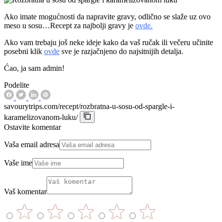
Ako imate mogućnosti da napravite gravy, odlično se slaže uz ovo
meso u sosu…Recept za najbolji gravy je
ovde.
Ako vam trebaju još neke ideje kako da vaš ručak ili večeru učinite
posebni klik
ovde
sve je razjačnjeno do najsitnijih detalja.
Ćao, ja sam admin!
Podelite
savourytrips.com/recept/rozbratna-u-sosu-od-spargle-i-
karamelizovanom-luku/
Ostavite komentar
Vaša email adresa
Vaše ime
Vaš komentar