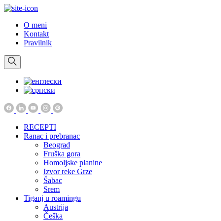
O meni
Kontakt
Pravilnik
RECEPTI
Ranac i prebranac
Beograd
Fruška gora
Homoljske planine
Izvor reke Grze
Šabac
Srem
Tiganj u roamingu
Austrija
Češka