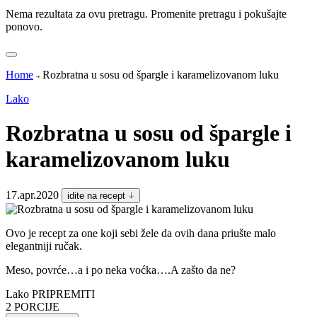
Nema rezultata za ovu pretragu. Promenite pretragu i pokušajte
ponovo.
Home
Rozbratna u sosu od špargle i karamelizovanom luku
Lako
Rozbratna u sosu od špargle i
karamelizovanom luku
17.apr.2020
idite na recept
Ovo je recept za one koji sebi žele da ovih dana priušte malo
elegantniji ručak.
Meso, povrće…a i po neka voćka….A zašto da ne?
Lako
PRIPREMITI
2
PORCIJE