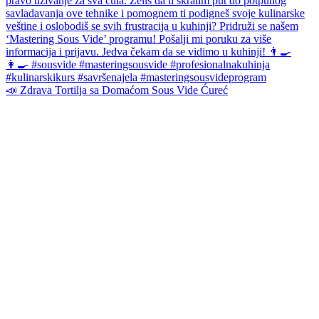
📣 Zdrava Tortilja sa Domaćom Sous Vide Ćureć