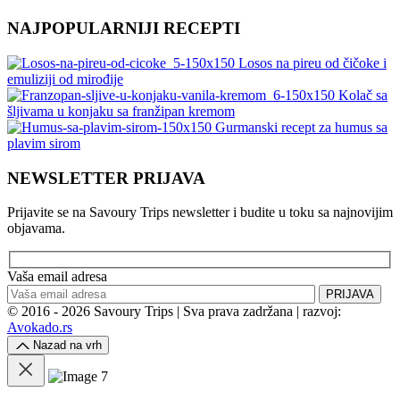
NAJPOPULARNIJI RECEPTI
Losos na pireu od čičoke i
emuliziji od mirođije
Kolač sa
šljivama u konjaku sa franžipan kremom
Gurmanski recept za humus sa
plavim sirom
NEWSLETTER PRIJAVA
Prijavite se na Savoury Trips newsletter i budite u toku sa najnovijim
objavama.
Vaša email adresa
PRIJAVA
© 2016 - 2026 Savoury Trips | Sva prava zadržana | razvoj:
Avokado.rs
Nazad na vrh