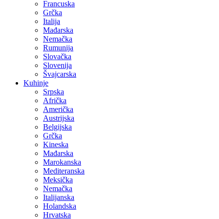
Francuska
Grčka
Italija
Mađarska
Nemačka
Rumunija
Slovačka
Slovenija
Švajcarska
Kuhinje
Srpska
Afrička
Američka
Austrijska
Belgijska
Grčka
Kineska
Mađarska
Marokanska
Mediteranska
Meksička
Nemačka
Italijanska
Holandska
Hrvatska