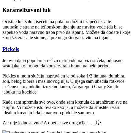
Karamelizovani luk
Očistite luk šalot, isečete na pola po dužini i zapečete sa te
unutrašnje strane na teflonskom tiganju uz mrvicu vode (da bi se
zapekao voda naravno treba prvo da ispari). Možete da dodate i koje
zrno šećera sa te strane, a pre nego što ga stavite na tiganj.
Pickels
Je ovih dana popularna reč za marinadu na bazi sirćeta, odnosno
sastojaka koji mogu da konzerviraju hranu na neki period.
Pickles u mom slučaju napravljen je od soka 1/2 limuna, đumbira,
soli, belog bibera i maslinovog ulja. U njega sam ubacila rotkvice
isečene na mandolini izuzetno tanko, šargarepu i Grany Smith
jabuku na kockice.
Kada sam spremila sve ovo, onda sam krenula da aranžiram sve na
tanjiru. Vi možete isto ovako kao ja, a možete da smislite i vašu
idealnu kreaciju i da je naravno podelite samnom.
Zar nije jednostavno? A opet je sve drugačije ….. 🙂