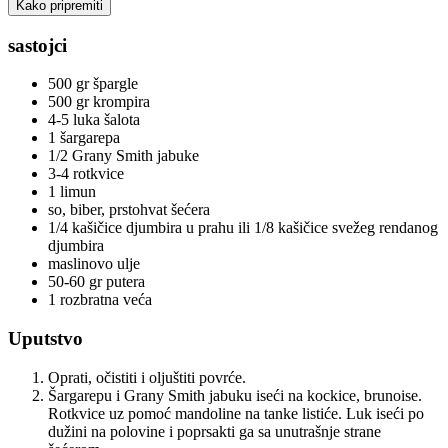
Kako pripremiti
sastojci
500 gr špargle
500 gr krompira
4-5 luka šalota
1 šargarepa
1/2 Grany Smith jabuke
3-4 rotkvice
1 limun
so, biber, prstohvat šećera
1/4 kašičice djumbira u prahu ili 1/8 kašičice svežeg rendanog
djumbira
maslinovo ulje
50-60 gr putera
1 rozbratna veća
Uputstvo
Oprati, očistiti i oljuštiti povrće.
Šargarepu i Grany Smith jabuku iseći na kockice, brunoise.
Rotkvice uz pomoć mandoline na tanke listiće. Luk iseći po
dužini na polovine i poprsakti ga sa unutrašnje strane