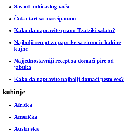
Sos od bobičastog voća
Čoko tart sa marcipanom
Kako da napravite pravu Tzatziki salatu?
Najbolji recept za paprike sa sirom iz bakine
kujne
Najjednostavniji recept za domaći pire od
jabuka
Kako da napravite najbolji domaći pesto sos?
kuhinje
Afrička
Američka
Austrijska