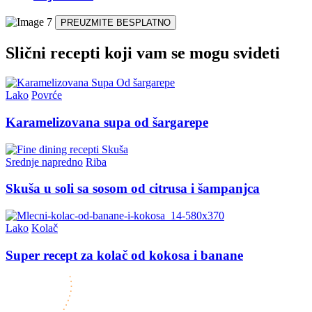
PREUZMITE BESPLATNO
Slični recepti koji vam se mogu svideti
Lako
Povrće
Karamelizovana supa od šargarepe
Srednje napredno
Riba
Skuša u soli sa sosom od citrusa i šampanjca
Lako
Kolač
Super recept za kolač od kokosa i banane