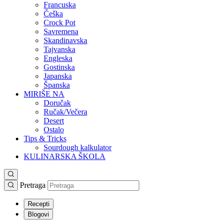
Francuska
Češka
Crock Pot
Savremena
Skandinavska
Tajvanska
Engleska
Gostinska
Japanska
Španska
MIRIŠE NA
Doručak
Ručak/Večera
Desert
Ostalo
Tips & Tricks
Sourdough kalkulator
KULINARSKA ŠKOLA
Pretraga
Recepti
Blogovi