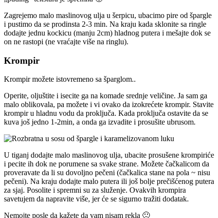
Zagrejemo malo maslinovog ulja u šerpicu, ubacimo pire od špargle
i pustimo da se prodinsta 2-3 min. Na kraju kada sklonite sa ringle
dodajte jednu kockicu (manju 2cm) hladnog putera i mešajte dok se
on ne rastopi (ne vraćajte više na ringlu).
Krompir
Krompir možete istovremeno sa šparglom..
Operite, oljuštite i isecite ga na komade srednje veličine. Ja sam ga
malo oblikovala, pa možete i vi ovako da izokrećete krompir. Stavite
krompir u hladnu vodu da proključa. Kada proključa ostavite da se
kuva još jedno 1-2min, a onda ga izvadite i prosušite ubrusom.
U tiganj dodajte malo maslinovog ulja, ubacite prosušene krompiriće
i pecite ih dok ne porumene sa svake strane. Možete čačkalicom da
proveravate da li su dovoljno pečeni (čačkalica stane na pola ~ nisu
pečeni). Na kraju dodajte malo putera ili još bolje prečišćenog putera
za sjaj. Posolite i spremni su za služenje. Ovakvih krompira
savetujem da napravite više, jer će se sigurno tražiti dodatak.
Nemojte posle da kažete da vam nisam rekla 🙂