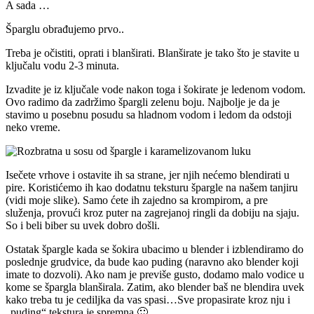
A sada …
Šparglu obrađujemo prvo..
Treba je očistiti, oprati i blanširati. Blanširate je tako što je stavite u
ključalu vodu 2-3 minuta.
Izvadite je iz ključale vode nakon toga i šokirate je ledenom vodom.
Ovo radimo da zadržimo špargli zelenu boju. Najbolje je da je
stavimo u posebnu posudu sa hladnom vodom i ledom da odstoji
neko vreme.
Isečete vrhove i ostavite ih sa strane, jer njih nećemo blendirati u
pire. Koristićemo ih kao dodatnu teksturu špargle na našem tanjiru
(vidi moje slike). Samo ćete ih zajedno sa krompirom, a pre
služenja, provući kroz puter na zagrejanoj ringli da dobiju na sjaju.
So i beli biber su uvek dobro došli.
Ostatak špargle kada se šokira ubacimo u blender i izblendiramo do
poslednje grudvice, da bude kao puding (naravno ako blender koji
imate to dozvoli). Ako nam je previše gusto, dodamo malo vodice u
kome se špargla blanširala. Zatim, ako blender baš ne blendira uvek
kako treba tu je cediljka da vas spasi…Sve propasirate kroz nju i
„puding“ tekstura je spremna 🙂