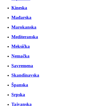
Kineska
Mađarska
Marokanska
Mediteranska
Meksička
Nemačka
Savremena
Skandinavska
Španska
Srpska
Tajvanska