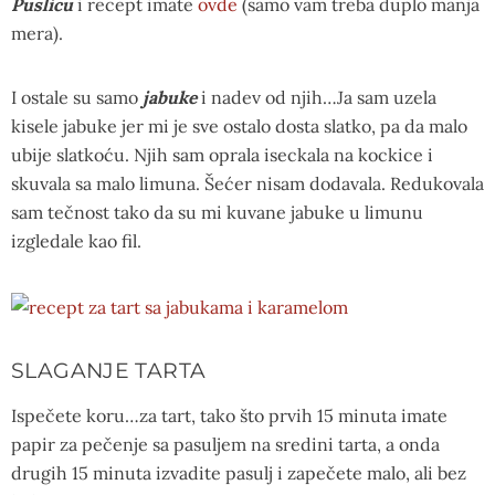
Puslicu
i recept imate
ovde
(samo vam treba duplo manja
mera).
I ostale su samo
jabuke
i nadev od njih…Ja sam uzela
kisele jabuke jer mi je sve ostalo dosta slatko, pa da malo
ubije slatkoću. Njih sam oprala iseckala na kockice i
skuvala sa malo limuna. Šećer nisam dodavala. Redukovala
sam tečnost tako da su mi kuvane jabuke u limunu
izgledale kao fil.
SLAGANJE TARTA
Ispečete koru…za tart, tako što prvih 15 minuta imate
papir za pečenje sa pasuljem na sredini tarta, a onda
drugih 15 minuta izvadite pasulj i zapečete malo, ali bez