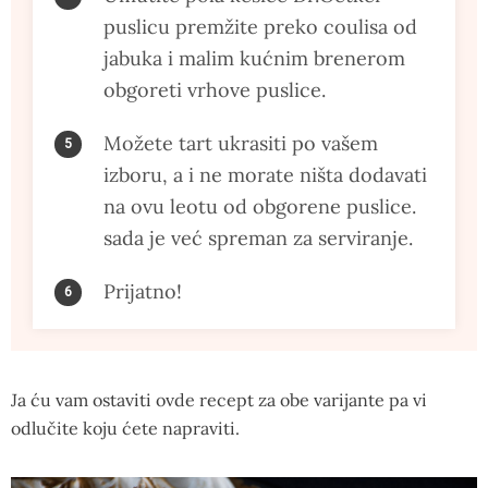
puslicu premžite preko coulisa od
jabuka i malim kućnim brenerom
obgoreti vrhove puslice.
Možete tart ukrasiti po vašem
izboru, a i ne morate ništa dodavati
na ovu leotu od obgorene puslice.
sada je već spreman za serviranje.
Prijatno!
Ja ću vam ostaviti ovde recept za obe varijante pa vi
odlučite koju ćete napraviti.