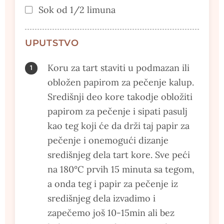
Sok od 1/2 limuna
UPUTSTVO
Koru za tart staviti u podmazan ili
obložen papirom za pečenje kalup.
Središnji deo kore takodje obložiti
papirom za pečenje i sipati pasulj
kao teg koji će da drži taj papir za
pečenje i onemogući dizanje
središnjeg dela tart kore. Sve peći
na 180°C prvih 15 minuta sa tegom,
a onda teg i papir za pečenje iz
središnjeg dela izvadimo i
zapečemo još 10-15min ali bez