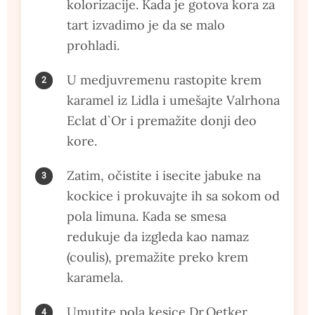
kolorizacije. Kada je gotova kora za
tart izvadimo je da se malo
prohladi.
U medjuvremenu rastopite krem
karamel iz Lidla i umešajte Valrhona
Eclat d`Or i premažite donji deo
kore.
Zatim, očistite i isecite jabuke na
kockice i prokuvajte ih sa sokom od
pola limuna. Kada se smesa
redukuje da izgleda kao namaz
(coulis), premažite preko krem
karamela.
Umutite pola kesice Dr.Oetker