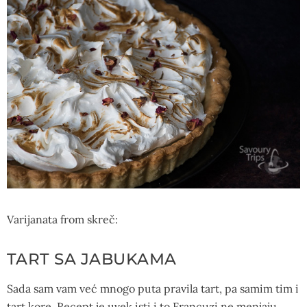
Varijanata from skreč:
TART SA JABUKAMA
Sada sam vam već mnogo puta pravila tart, pa samim tim i
tart kore. Recept je uvek isti i to Francuzi ne menjaju.