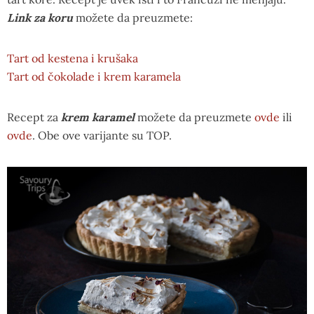
Link za koru
možete da preuzmete:
Tart od kestena i krušaka
Tart od čokolade i krem karamela
Recept za
krem karamel
možete da preuzmete
ovde
ili
ovde
. Obe ove varijante su TOP.