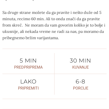
Sa druge strane možete da ga pravite i nešto duže od 5
minuta, recimo 60 min. Ali to onda znači da ga pravite
from skreč. Ne moram da vam govorim koliko je to bolje i
ukusnije, ali nekada vreme ne radi za nas, pa moramo da
pribegnemo bržim varijantama.
5 MIN
30 MIN
PREDPRIPREMA
KUVANJE
LAKO
6-8
PRIPREMITI
PORCIJE