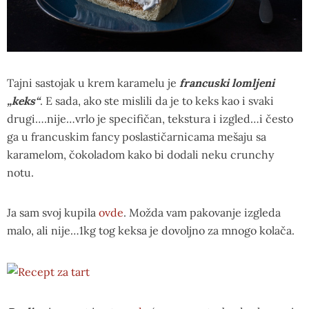
Tajni sastojak u krem karamelu je
francuski lomljeni
„keks“
. E sada, ako ste mislili da je to keks kao i svaki
drugi….nije…vrlo je specifičan, tekstura i izgled…i često
ga u francuskim fancy poslastičarnicama mešaju sa
karamelom, čokoladom kako bi dodali neku crunchy
notu.
Ja sam svoj kupila
ovde
. Možda vam pakovanje izgleda
malo, ali nije…1kg tog keksa je dovoljno za mnogo kolača.