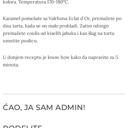
kolora. Temperatura 170-180°C.
Karamel pomešate sa Valrhona Eclat d`Or, premažete po
dnu tarta, kada se on malo prohladi. Zatim odozgo
premažete coulis od kiselih jabuka i kao šlag na tortu
umutite puslicu.
U donjem receptu je know how kako da napravite za 5
minuta.
ĆAO, JA SAM ADMIN!