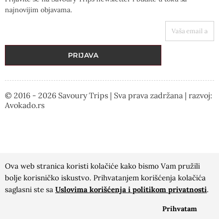
najnovijim objavama.
VAŠA EMAIL ADRESA
PRIJAVA
© 2016 - 2026 Savoury Trips | Sva prava zadržana | razvoj:
Avokado.rs
Ova web stranica koristi kolačiće kako bismo Vam pružili
bolje korisničko iskustvo. Prihvatanjem korišćenja kolačića
saglasni ste sa
Uslovima korišćenja i politikom privatnosti
.
Prihvatam