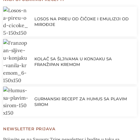
LOSOS NA PIREU OD ČIČOKE I EMULIZIJI OD
MIROĐIJE
KOLAČ SA ŠLJIVAMA U KONJAKU SA
FRANŽIPAN KREMOM
GURMANSKI RECEPT ZA HUMUS SA PLAVIM
SIROM
NEWSLETTER PRIJAVA
Prijavite se na Savoury Trips newsletter i budite u toku sa