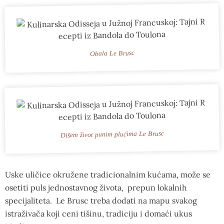
Obala Le Brusc
Dišem život punim plućima Le Brusc
Uske uličice okružene tradicionalnim kućama, može se
osetiti puls jednostavnog života, prepun lokalnih
specijaliteta. Le Brusc treba dodati na mapu svakog
istraživača koji ceni tišinu, tradiciju i domaći ukus