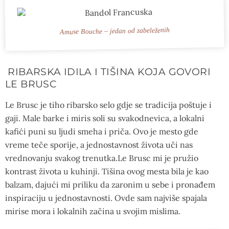
Amuse Bouche – jedan od zabeleženih
RIBARSKA IDILA I TIŠINA KOJA GOVORI
LE BRUSC
Le Brusc je tiho ribarsko selo gdje se tradicija poštuje i
gaji. Male barke i miris soli su svakodnevica, a lokalni
kafići puni su ljudi smeha i priča. Ovo je mesto gde
vreme teče sporije, a jednostavnost života uči nas
vrednovanju svakog trenutka.Le Brusc mi je pružio
kontrast života u kuhinji. Tišina ovog mesta bila je kao
balzam, dajući mi priliku da zaronim u sebe i pronađem
inspiraciju u jednostavnosti. Ovde sam najviše spajala
mirise mora i lokalnih začina u svojim mislima.