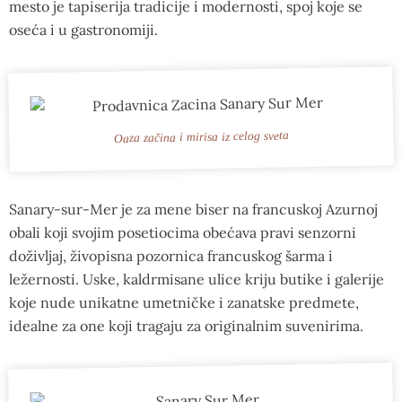
mesto je tapiserija tradicije i modernosti, spoj koje se
oseća i u gastronomiji.
Oaza začina i mirisa iz celog sveta
Sanary-sur-Mer je za mene biser na francuskoj Azurnoj
obali koji svojim posetiocima obećava pravi senzorni
doživljaj, živopisna pozornica francuskog šarma i
ležernosti. Uske, kaldrmisane ulice kriju butike i galerije
koje nude unikatne umetničke i zanatske predmete,
idealne za one koji tragaju za originalnim suvenirima.