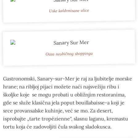
Uske kaldrmisane ulice
Oaza neobičnog shoppinga
Gastronomski, Sanary-sur-Mer je raj za ljubitelje morske
hrane; na ribljoj pijaci možete naći najsvežiju ribu i
školjke koje se mogu probati u obližnjim restoranima,
gde se služe klasična jela poput bouillabaisse-a koji je
srce provansalske kuhinje, već se mo. Za desert,
isprobajte „tarte tropézienne“, slasnu laganu, kremastu
tortu koja će zadovoljiti čula svakog sladokusca.