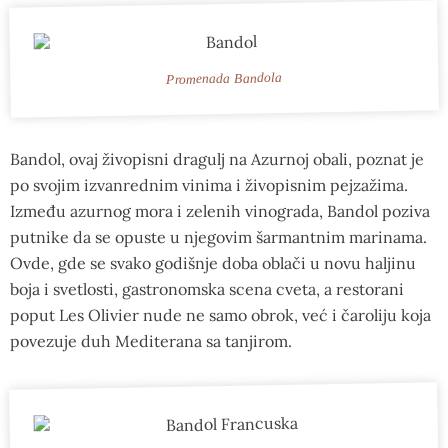
Promenada Bandola
Bandol, ovaj živopisni dragulj na Azurnoj obali, poznat je
po svojim izvanrednim vinima i živopisnim pejzažima.
Između azurnog mora i zelenih vinograda, Bandol poziva
putnike da se opuste u njegovim šarmantnim marinama.
Ovde, gde se svako godišnje doba oblači u novu haljinu
boja i svetlosti, gastronomska scena cveta, a restorani
poput Les Olivier nude ne samo obrok, već i čaroliju koja
povezuje duh Mediterana sa tanjirom.