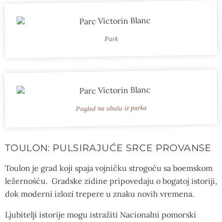
Park
Pogled na obalu iz parka
TOULON: PULSIRAJUĆE SRCE PROVANSE
Toulon je grad koji spaja vojničku strogoću sa boemskom
ležernośću. Gradske zidine pripovedaju o bogatoj istoriji,
dok moderni izlozi trepere u znaku novih vremena.
Ljubitelji istorije mogu istražiti Nacionalni pomorski