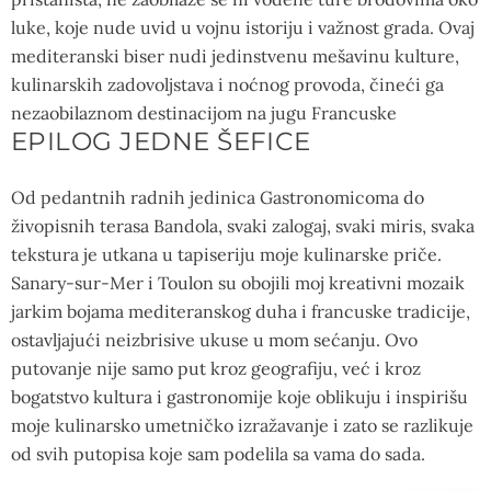
luke, koje nude uvid u vojnu istoriju i važnost grada. Ovaj
mediteranski biser nudi jedinstvenu mešavinu kulture,
kulinarskih zadovoljstava i noćnog provoda, čineći ga
nezaobilaznom destinacijom na jugu Francuske
EPILOG JEDNE ŠEFICE
Od pedantnih radnih jedinica Gastronomicoma do
živopisnih terasa Bandola, svaki zalogaj, svaki miris, svaka
tekstura je utkana u tapiseriju moje kulinarske priče.
Sanary-sur-Mer i Toulon su obojili moj kreativni mozaik
jarkim bojama mediteranskog duha i francuske tradicije,
ostavljajući neizbrisive ukuse u mom sećanju. Ovo
putovanje nije samo put kroz geografiju, već i kroz
bogatstvo kultura i gastronomije koje oblikuju i inspirišu
moje kulinarsko umetničko izražavanje i zato se razlikuje
od svih putopisa koje sam podelila sa vama do sada.