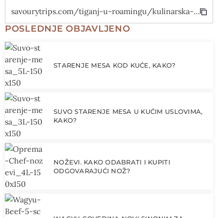
savourytrips.com/tiganj-u-roamingu/kulinarska-odisseja-u-juznoj-francuskoj/
POSLEDNJE OBJAVLJENO
STARENJE MESA KOD KUĆE, KAKO?
SUVO STARENJE MESA U KUĆIM USLOVIMA,
KAKO?
NOŽEVI. KAKO ODABRATI I KUPITI
ODGOVARAJUĆI NOŽ?