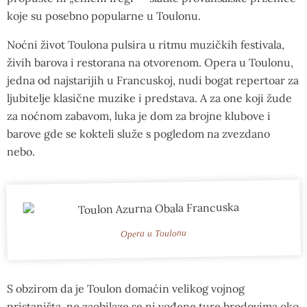
koje su posebno popularne u Toulonu.
Noćni život Toulona pulsira u ritmu muzičkih festivala,
živih barova i restorana na otvorenom. Opera u Toulonu,
jedna od najstarijih u Francuskoj, nudi bogat repertoar za
ljubitelje klasične muzike i predstava. A za one koji žude
za noćnom zabavom, luka je dom za brojne klubove i
barove gde se kokteli služe s pogledom na zvezdano
nebo.
Opera u Toulonu
S obzirom da je Toulon domaćin velikog vojnog
pristaništa, ne zaobilaze se ni vođene ture brodovima oko