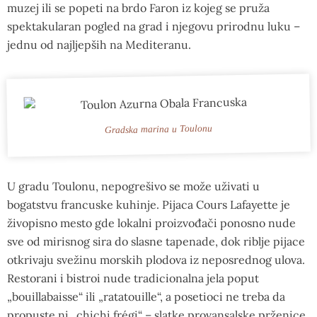
muzej ili se popeti na brdo Faron iz kojeg se pruža
spektakularan pogled na grad i njegovu prirodnu luku –
jednu od najljepših na Mediteranu.
Gradska marina u Toulonu
U gradu Toulonu, nepogrešivo se može uživati u
bogatstvu francuske kuhinje. Pijaca Cours Lafayette je
živopisno mesto gde lokalni proizvođači ponosno nude
sve od mirisnog sira do slasne tapenade, dok riblje pijace
otkrivaju svežinu morskih plodova iz neposrednog ulova.
Restorani i bistroi nude tradicionalna jela poput
„bouillabaisse“ ili „ratatouille“, a posetioci ne treba da
propuste ni „chichi frégi“ – slatke provansalske prženice