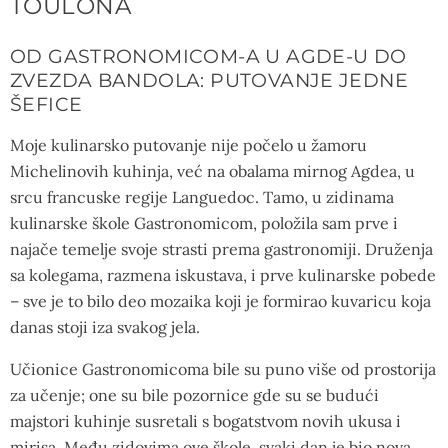
TOULONA
OD GASTRONOMICOM-A U AGDE-U DO
ZVEZDA BANDOLA: PUTOVANJE JEDNE
ŠEFICE
Moje kulinarsko putovanje nije počelo u žamoru
Michelinovih kuhinja, već na obalama mirnog Agdea, u
srcu francuske regije Languedoc. Tamo, u zidinama
kulinarske škole Gastronomicom, položila sam prve i
najače temelje svoje strasti prema gastronomiji. Druženja
sa kolegama, razmena iskustava, i prve kulinarske pobede
– sve je to bilo deo mozaika koji je formirao kuvaricu koja
danas stoji iza svakog jela.
Učionice Gastronomicoma bile su puno više od prostorija
za učenje; one su bile pozornice gde su se budući
majstori kuhinje susretali s bogatstvom novih ukusa i
mirisa. Među zidovima ove škole, svaki dan je bio nova