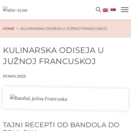
PREUZMITE WAFFLE GASTRO AVANTURU!
Preuzmite besplatan PDF kuvar odmah – samo unesite svoju email adresu i otvorite vrata ka neograničenom svetu ukusa i kulinarskih čarolija!
HOME
KULINARSKA ODISEJA U JUŽNOJ FRANCUSKOJ
KULINARSKA ODISEJA U
JUŽNOJ FRANCUSKOJ
07.NOV.2023
TAJNI RECEPTI OD BANDOLA DO