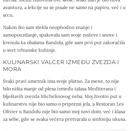
avantura, a lekcije su se pisale ne samo na papiru, već i u
srcu.
Nakon što sam stekla neophodno znanje i
samopouzdanje, spakovala sam svoje noževe i snove i
krenula ka obalama Bandola, gde sam prvi put zakoračila
u svet vrhunske kuhinje.
KULINARSKI VALCER IZMEĐU ZVEZDA I
MORA
Svaki pravi umetnik ima svoje platno. Za mene, to nije
bilo ništa manje od plesa između talasa Mediterana i
blještavih zvezda Michelinovog neba. Moj životni put u
kulinarstvu nije bio samo o pripremi jela, a Restoran Les
Olivier u Bandolu nije bio samo moj novi dom, već i klasa
za sebe, gde se svaka večera pretvarala u sinfoniju ukusa.