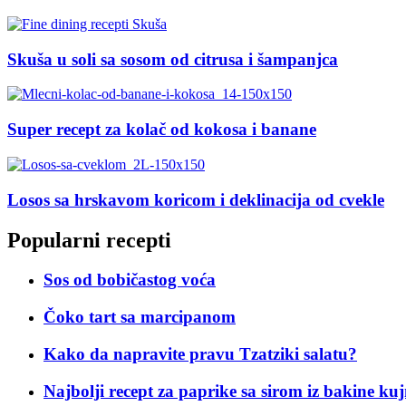
Skuša u soli sa sosom od citrusa i šampanjca
Super recept za kolač od kokosa i banane
Losos sa hrskavom koricom i deklinacija od cvekle
Popularni recepti
Sos od bobičastog voća
Čoko tart sa marcipanom
Kako da napravite pravu Tzatziki salatu?
Najbolji recept za paprike sa sirom iz bakine ku