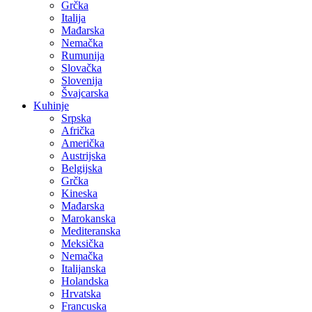
Grčka
Italija
Mađarska
Nemačka
Rumunija
Slovačka
Slovenija
Švajcarska
Kuhinje
Srpska
Afrička
Američka
Austrijska
Belgijska
Grčka
Kineska
Mađarska
Marokanska
Mediteranska
Meksička
Nemačka
Italijanska
Holandska
Hrvatska
Francuska