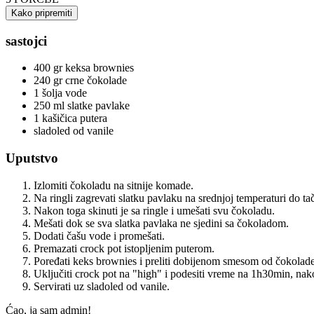
Kako pripremiti
sastojci
400 gr keksa brownies
240 gr crne čokolade
1 šolja vode
250 ml slatke pavlake
1 kašičica putera
sladoled od vanile
Uputstvo
Izlomiti čokoladu na sitnije komade.
Na ringli zagrevati slatku pavlaku na srednjoj temperaturi do ta
Nakon toga skinuti je sa ringle i umešati svu čokoladu.
Mešati dok se sva slatka pavlaka ne sjedini sa čokoladom.
Dodati čašu vode i promešati.
Premazati crock pot istopljenim puterom.
Poređati keks brownies i preliti dobijenom smesom od čokolade
Uključiti crock pot na "high" i podesiti vreme na 1h30min, nako
Servirati uz sladoled od vanile.
Ćao, ja sam admin!