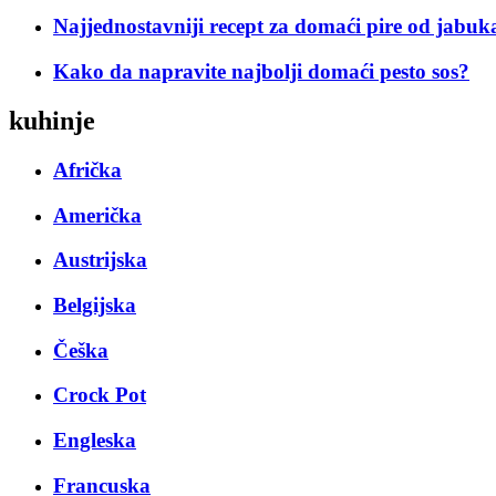
Najjednostavniji recept za domaći pire od jabuk
Kako da napravite najbolji domaći pesto sos?
kuhinje
Afrička
Američka
Austrijska
Belgijska
Češka
Crock Pot
Engleska
Francuska