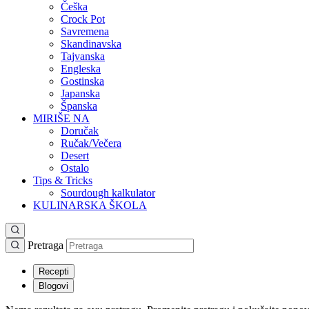
Češka
Crock Pot
Savremena
Skandinavska
Tajvanska
Engleska
Gostinska
Japanska
Španska
MIRIŠE NA
Doručak
Ručak/Večera
Desert
Ostalo
Tips & Tricks
Sourdough kalkulator
KULINARSKA ŠKOLA
Pretraga
Recepti
Blogovi