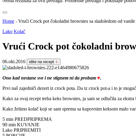
Nema rezultata za ovu pretragu. Promenite pretragu i pokušajte pono
Home
Vrući Crock pot čokoladni brownies sa sladoledom od vanile
Lako
Kolač
Vrući Crock pot čokoladni brow
06.okt.2016
idite na recept
Ono kad nestane sve i ne stignem ni da probam
♥
.
Prvi naš zajedniči dezert iz crock pota. Da iz crock pot-a i to je moguće
Kako za ovaj recept treba keks brownies, ja sam se odlučila za ekstra
Kako želimo kolač koji se sam sprema sa kupovnim keksom malo varam
5 min
PREDPRIPREMA
90 min
KUVANJE
Lako
PRIPREMITI
5
PORCIJE