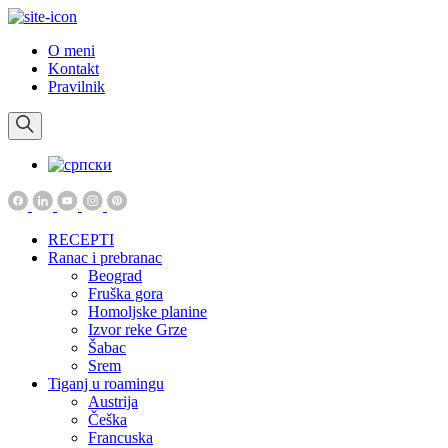
O meni
Kontakt
Pravilnik
RECEPTI
Ranac i prebranac
Beograd
Fruška gora
Homoljske planine
Izvor reke Grze
Šabac
Srem
Tiganj u roamingu
Austrija
Češka
Francuska