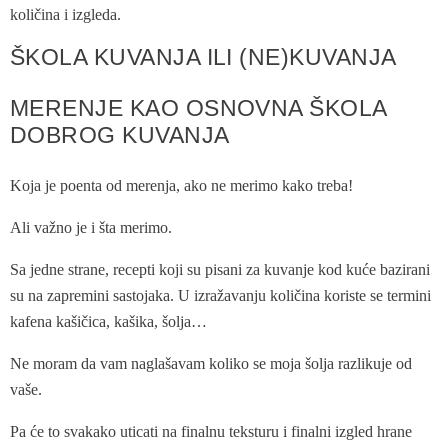
količina i izgleda.
ŠKOLA KUVANJA ILI (NE)KUVANJA
MERENJE KAO OSNOVNA ŠKOLA
DOBROG KUVANJA
Koja je poenta od merenja, ako ne merimo kako treba!
Ali važno je i šta merimo.
Sa jedne strane, recepti koji su pisani za kuvanje kod kuće bazirani
su na zapremini sastojaka. U izražavanju količina koriste se termini
kafena kašičica, kašika, šolja…
Ne moram da vam naglašavam koliko se moja šolja razlikuje od
vaše.
Pa će to svakako uticati na finalnu teksturu i finalni izgled hrane