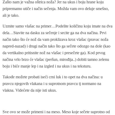
Zašto nam je važna oštrica noža? Jer na ukus i boju hrane koju
pripremamo utiče i način sečenja. Možda vam ovo deluje smešno,
ali je tako.
Uzmite samo vlašac na primer…Podelite količinu koju imate na dva
dela…Stavite na dasku za sečenje i secite ga na dva načina. Prvi
način tako što će nož da vam proklizava kroz vlašac (pravac noža
napred-nazad) i drugi način tako što ga sečete odozgo na dole (kao
da vertikalno pritisnite nož na vlašac i presečete ga). Kod prvog
načina vrlo brzo će vlašac (peršun, mirođija..) dobiti tamno zelenu
boju i biće manje lep i na izgled i na ukus i na teksturu.
Takođe možete probati iseći crni luk i to opet na dva načina: u
pravcu njegovih vlakana i u suprotnom pravcu tj normano na
vlakna. Videćete da nije isti ukus.
Sve ovo se može primeni i na meso. Meso koje sečete suprotno od