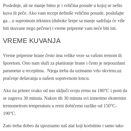
Poslednje, ali ne manje bitno je i veličina posude u kojoj se nešto
kuva ili peče. Ako vam recept definiše veličinu posude, poslušajte
ga…u suprotnom tekstura (duboke šerpe sa manje sadržaja će više
biti skuvane nego pečene) i vreme pripreme vam neće biti isti.
VREME KUVANJA
Vreme pripreme hrane često ima velike veze sa vašom rernom ili
šporetom. Ono nam služi za planiranje hrane i često je nepouzdani
parametar u receptima. Njega treba da uzimamo vrlo okvirno,uz
praćenje dešavanja u našem sopstvenom loncu.
Ako na primer svako od nas uključi svoju rernu na 180°C i pusti da
se zagreva 30 minuta. Nakon tih 30 minuta svi izmerimo eksternim
termometrom temperaturu u rerni dobićemo razlike od 150°C-
190°C.
Zato treba dobro da upoznamo naš alat koji koristimo i samo tako