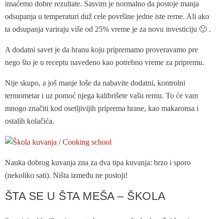
imaćemo dobre rezultate. Sasvim je normalno da postoje manja
odsupanja u temperaturi duž cele površine jedne iste rerne. Ali ako
ta odsupanja variraju više od 25% vreme je za novu investiciju 🙂 .
A dodatni savet je da hranu koju pripremamo proveravamo pre
nego što je u receptu navedeno kao potrebno vreme za pripremu.
Nije skupo, a još manje loše da nabavite dodatni, kontrolni
termometar i uz pomoć njega kalibrišete vašu rernu. To će vam
mnogo značiti kod osetljivijih priprema hrane, kao makaronsa i
ostalih kolačića.
Nauka dobrog kuvanja zna za dva tipa kuvanja: brzo i sporo
(nekoliko sati). Ništa između ne postoji!
ŠTA SE U ŠTA MEŠA – ŠKOLA