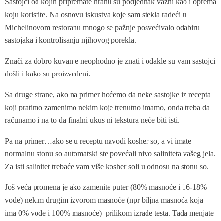
Sastojci od kojih pripremate hranu su podjednak važni kao i oprema
koju koristite. Na osnovu iskustva koje sam stekla radeći u
Michelinovom restoranu mnogo se pažnje posvećivalo odabiru
sastojaka i kontrolisanju njihovog porekla.
Znači za dobro kuvanje neophodno je znati i odakle su vam sastojci
došli i kako su proizvedeni.
Sa druge strane, ako na primer hoćemo da neke sastojke iz recepta
koji pratimo zamenimo nekim koje trenutno imamo, onda treba da
računamo i na to da finalni ukus ni tekstura neće biti isti.
Pa na primer…ako se u receptu navodi kosher so, a vi imate
normalnu stonu so automatski ste povećali nivo saliniteta vašeg jela.
Za isti salinitet trebaće vam više kosher soli u odnosu na stonu so.
Još veća promena je ako zamenite puter (80% masnoće i 16-18%
vode) nekim drugim izvorom masnoće (npr biljna masnoća koja
ima 0% vode i 100% masnoće) prilikom izrade testa. Tada menjate