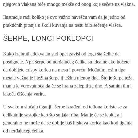
njegovih vlakana biće mnogo mekše od onog koje sečete uz vlakna.
Ilustracije radi koliko je ovo važno navešću vam da je jedno od
praktičnih pitanja u školi kuvanja na testu bilo sečenje vlašca.
ŠERPE, LONCI POKLOPCI
Kako izabrati adekvatan sud opet zavisi od toga šta želite da
postignete. Npr. šerpe od nerđajućeg čelika su idealne ako hoćete
da dobijete crispy koricu na mesu i povrću. Međutim, osim tipa
metala važna je i težina šerpe tj težina njenog dna. Što je šerpa teža,
manja je verovatnoća da će se hrana zalepiti za dno. A samim tim i
lakoća čišćenja varira.
U svakom slučaju tiganji i šerpe izrađeni od teflona koriste se za
delikatnije sastojke kao što su jaja, riba. Manje će se lepiti, a i
generalno ne može da se dobije baš hrskava korica kao kod tiganja
od nerđajućeg čelika.