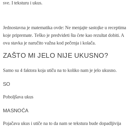
sve. I teksturu i ukus.
Jednostavna je matematika ovde: Ne menjajte sastojke u receptima
koje pripremate. Teško je predvideti šta ćete kao rezultat dobiti. A
ova stavka je naručito važna kod pečenja i kolača.
ZAŠTO MI JELO NIJE UKUSNO?
Samo su 4 faktora koja utiču na to koliko nam je jelo ukusno.
SO
Poboljšava ukus
MASNOĆA
Pojačava ukus i utiče na to da nam se tekstura bude dopadljivija