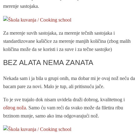
merenje sastojaka.
Za merenje suvih sastojaka, za merenje tečnih sastojaka i
standardizovane kašičice za merenje manjih količina (zbog malih
količina može da se koristi i za suve i za tečne sastojke)
BEZ ALATA NEMA ZANATA
Nekada sam i ja bila u grupi onih, ma dobar mi je ovaj nož neću da
bacam pare za novi. Malo je tup, ali pritisnuću jače.
To je sve trajalo dok nisam uvidela draži dobrog, kvalitetnog i
oštrog noža
. Samo ću vam reći da svako može da filetira ribu
brzinom munje, samo ako ima odgovarajući nož.