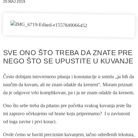
20.MAJ.2019
SVE ONO ŠTO TREBA DA ZNATE PRE
NEGO ŠTO SE UPUSTITE U KUVANJE
Često dobijam istovremeno pitanja i konstatacije u smislu „ja bih da
naučim da kuvam, ali ne znam odakle da krenem“. Moram priznati
da je odgovor vrlo komplikovan, pa i ja ne znam odakle da krenem.
Ono što sebe treba da pitamo pre početka svakog kuvanja jeste šta
mi zapravo očekujemo od hrane koju pripremamo? I u zavisnosti
od toga zavise i prvi koraci.
Ovde ćemo se baviti preciznim kuvanjem, tačno određenih tekstura,