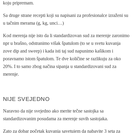
koju pripremam.
Sa druge strane recepti koji su napisani za profesionalce izraženi su
u tačnim merama (g, kg, unci…)
Kod merenja nije isto da li standardizovan sud za merenje zaronimo
npr u brašno, odstranimo višak špatulom (to se u svetu kuvanja
zove dip and sweep) i kada isti taj sud napunimo kašikom i
poravnamo istom špatulom. Te dve količine se razlikuju za oko
20%. I to samo zbog načina sipanja u standardizovani sud za
merenje.
NIJE SVEJEDNO
Naravno da nije svejedno ako merite tečne sastojka sa
standardizovanim posudama za merenje suvih sastojaka.
Zato za dobar početak kuvanja savetujem da nabavite 3 seta za