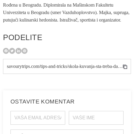
Rođena u Beogradu. Diplomirala na Mašinskom Fakultetu
Univerziteta u Beogradu (smer Vazduhoplovstvo). Majka, supruga,
putujući kulinarski hedonista. Istraživač, sportista i organizator.
PODELITE
savourytrips.com/tips-and-tricks/skola-kuvanja-sta-treba-da-znate/
OSTAVITE KOMENTAR
VAŠA EMAIL ADRESA
VAŠE IME
VAŠ KOMENTAR