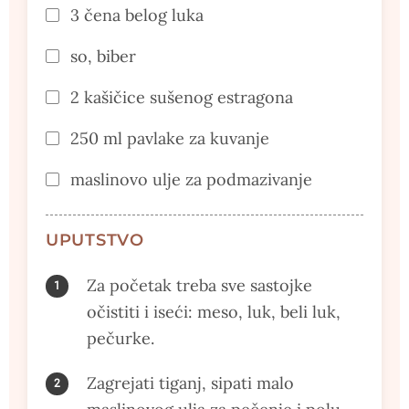
3 čena belog luka
so, biber
2 kašičice sušenog estragona
250 ml pavlake za kuvanje
maslinovo ulje za podmazivanje
UPUTSTVO
Za početak treba sve sastojke
očistiti i iseći: meso, luk, beli luk,
pečurke.
Zagrejati tiganj, sipati malo