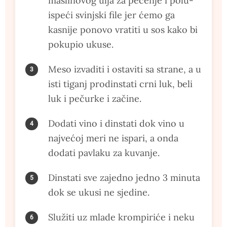
maslinovog ulja za pečenje i polu-
ispeći svinjski file jer ćemo ga
kasnije ponovo vratiti u sos kako bi
pokupio ukuse.
Meso izvaditi i ostaviti sa strane, a u
isti tiganj prodinstati crni luk, beli
luk i pečurke i začine.
Dodati vino i dinstati dok vino u
najvećoj meri ne ispari, a onda
dodati pavlaku za kuvanje.
Dinstati sve zajedno jedno 3 minuta
dok se ukusi ne sjedine.
Služiti uz mlade krompiriće i neku