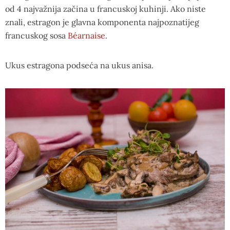
od 4 najvažnija začina u francuskoj kuhinji. Ako niste
znali, estragon je glavna komponenta najpoznatijeg
francuskog sosa
Béarnaise
.
Ukus estragona podseća na ukus anisa.