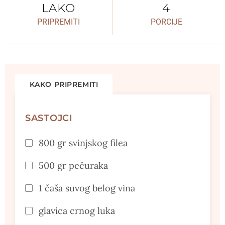
LAKO
4
PRIPREMITI
PORCIJE
KAKO PRIPREMITI
SASTOJCI
800 gr svinjskog filea
500 gr pečuraka
1 čaša suvog belog vina
glavica crnog luka