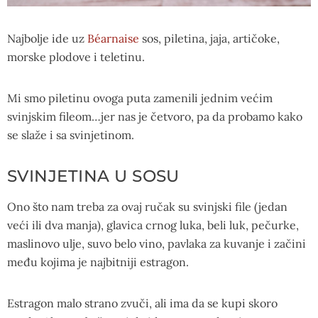
Najbolje ide uz
Béarnaise
sos, piletina, jaja, artičoke,
morske plodove i teletinu.
Mi smo piletinu ovoga puta zamenili jednim većim
svinjskim fileom…jer nas je četvoro, pa da probamo kako
se slaže i sa svinjetinom.
SVINJETINA U SOSU
Ono što nam treba za ovaj ručak su svinjski file (jedan
veći ili dva manja), glavica crnog luka, beli luk, pečurke,
maslinovo ulje, suvo belo vino, pavlaka za kuvanje i začini
među kojima je najbitniji estragon.
Estragon malo strano zvuči, ali ima da se kupi skoro