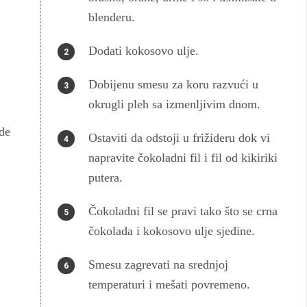
blenderu.
Dodati kokosovo ulje.
Dobijenu smesu za koru razvući u
okrugli pleh sa izmenljivim dnom.
de
Ostaviti da odstoji u frižideru dok vi
napravite čokoladni fil i fil od kikiriki
putera.
Čokoladni fil se pravi tako što se crna
čokolada i kokosovo ulje sjedine.
Smesu zagrevati na srednjoj
temperaturi i mešati povremeno.