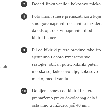
Dodati šipku vanile i kokosovo mleko.
Polovinom smese premazati koru koju
smo gore napravili i ostaviti u frižideru
da odstoji, dok vi napravite fil od
kikiriki putera.
Fil od kikiriki putera pravimo tako što
sjedinimo i dobro izmešamo sve
sastojke: običan puter, kikiriki puter,
prah
morska so, kokosovo ulje, kokosovo
mleko, med i vanilu.
Dobijenu smesu od kikiriki putera
premažemo preko čokoladnog dela i
ostavimo u frižideru još 40 min.