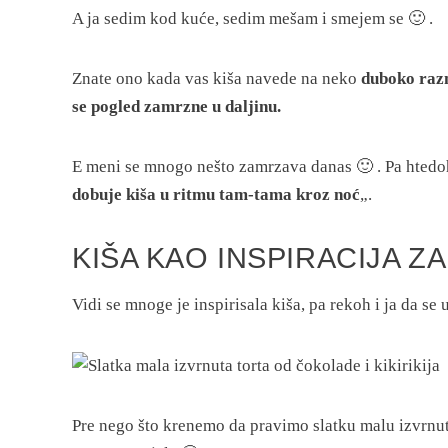
A ja sedim kod kuće, sedim mešam i smejem se 🙂 .
Znate ono kada vas kiša navede na neko
duboko raz
se pogled zamrzne u daljinu.
E meni se mnogo nešto zamrzava danas 🙂 . Pa htedoh
dobuje kiša u ritmu tam-tama kroz noć
„.
KIŠA KAO INSPIRACIJA Z
Vidi se mnoge je inspirisala kiša, pa rekoh i ja da se 
Pre nego što krenemo da pravimo slatku malu izvrnu