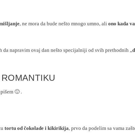
mišljanje
, ne mora da bude nešto mnogo umno, ali
ono kada v
 da napravim ovaj dan nešto specijalniji od svih prethodnih „
d
A ROMANTIKU
upišem 🙂 .
tu
tortu od čokolade i kikirikija
, prvo da podelim sa vama zašt