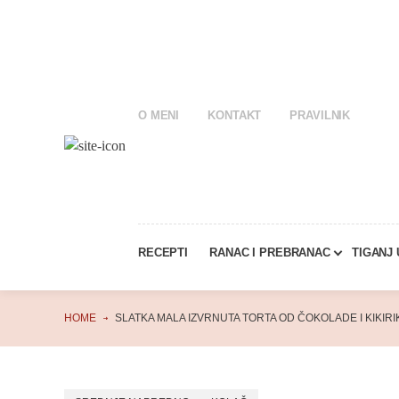
O MENI
KONTAKT
PRAVILNIK
RECEPTI
RANAC I PREBRANAC
TIGANJ
HOME
SLATKA MALA IZVRNUTA TORTA OD ČOKOLADE I KIKIRI