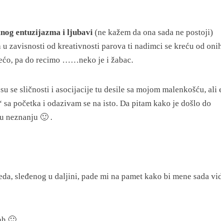
tnog entuzijazma i ljubavi
(ne kažem da ona sada ne postoji)
u zavisnosti od kreativnosti parova ti nadimci se kreću od oni
 srećo, pa do recimo ……neko je i žabac.
u se sličnosti i asocijacije tu desile sa mojom malenkošću, ali e
c“ sa početka i odazivam se na isto. Da pitam kako je došlo do
u neznanju 🙂 .
da, sleđenog u daljini, pade mi na pamet kako bi mene sada vi
ah 🙂