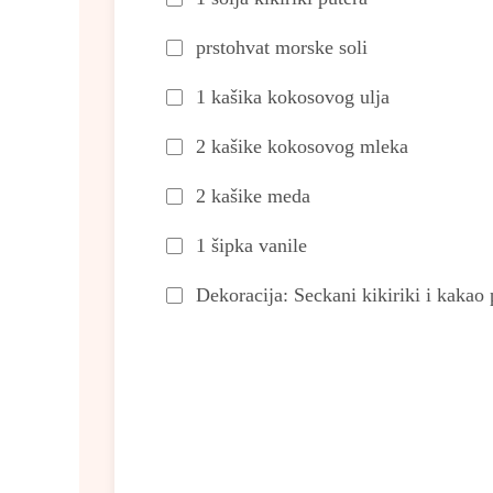
prstohvat morske soli
1 kašika kokosovog ulja
2 kašike kokosovog mleka
2 kašike meda
1 šipka vanile
Dekoracija: Seckani kikiriki i kakao 