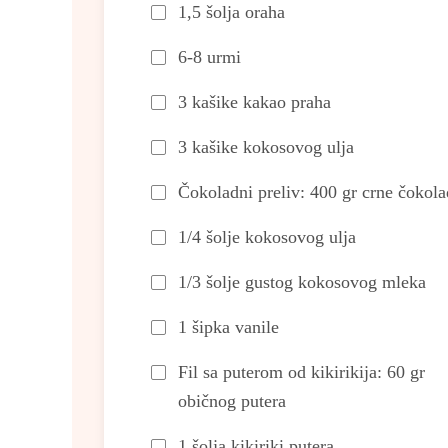
1,5 šolja oraha
6-8 urmi
3 kašike kakao praha
3 kašike kokosovog ulja
Čokoladni preliv: 400 gr crne čokola
1/4 šolje kokosovog ulja
1/3 šolje gustog kokosovog mleka
1 šipka vanile
Fil sa puterom od kikirikija: 60 gr
običnog putera
1 šolja kikiriki putera