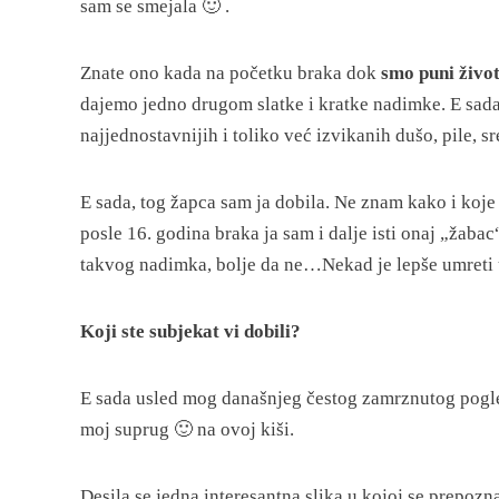
sam se smejala 🙂 .
Znate ono kada na početku braka dok
smo
puni živo
dajemo jedno drugom slatke i kratke nadimke. E sada 
najjednostavnijih i toliko već izvikanih dušo, pile,
E sada, tog žapca sam ja dobila. Ne znam kako i koje s
posle 16. godina braka ja sam i dalje isti onaj „žaba
takvog nadimka, bolje da ne…Nekad je lepše umreti 
Koji ste subjekat vi dobili?
E sada usled mog današnjeg čestog zamrznutog pogle
moj suprug 🙂 na ovoj kiši.
Desila se jedna interesantna slika u kojoj se prepozn