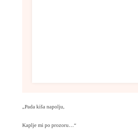
„Pada kiša napolju,
Kaplje mi po prozoru…“