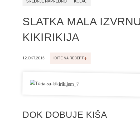
SREDNJE NAPREDNO
KOLAČ
SLATKA MALA IZVRN
KIKIRIKIJA
12.OKT.2016
IDITE NA RECEPT
DOK DOBUJE KIŠA