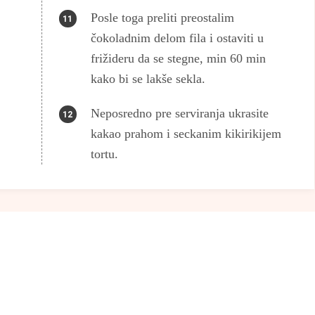
Posle toga preliti preostalim
čokoladnim delom fila i ostaviti u
frižideru da se stegne, min 60 min
kako bi se lakše sekla.
Neposredno pre serviranja ukrasite
kakao prahom i seckanim kikirikijem
tortu.