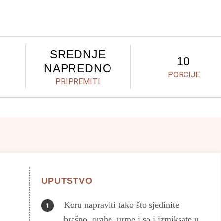
SREDNJE
10
NAPREDNO
PORCIJE
PRIPREMITI
UPUTSTVO
Koru napraviti tako što sjedinite
brašno, orahe, urme i so i izmiksate u