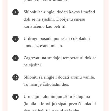
Skloniti sa ringle, dodati kokos i mešati
dok se ne sjedini. Dobijenu smesu
koristićemo kao beli fil.
U drugu posudu pomešati čokoladu i
kondenzovano mleko.
Zagrevati na srednjoj temperaturi dok se
ne sjedini.
Skloniti sa ringle i dodati aromu vanile.
To nam je čokoladni deo.
U manjim aluminijumskim kalupima
(kupila u Maxi-ju) sipati prvo čokoladni
deo, pa beli fil, posuti pečenim