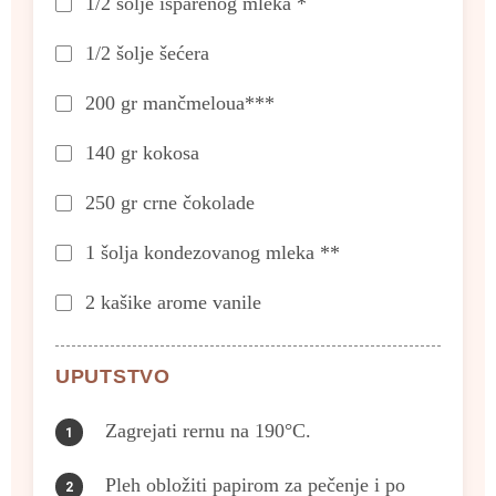
1/2 šolje isparenog mleka *
1/2 šolje šećera
200 gr mančmeloua***
140 gr kokosa
250 gr crne čokolade
1 šolja kondezovanog mleka **
2 kašike arome vanile
UPUTSTVO
Zagrejati rernu na 190°C.
Pleh obložiti papirom za pečenje i po