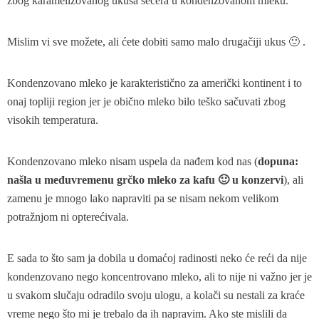
zbog karamelizovanog ukusa šećera u kondenzovanom mleku.
Mislim vi sve možete, ali ćete dobiti samo malo drugačiji ukus 🙂 .
Kondenzovano mleko je karakteristično za američki kontinent i to
onaj topliji region jer je obično mleko bilo teško sačuvati zbog
visokih temperatura.
Kondenzovano mleko nisam uspela da nađem kod nas (
dopuna:
našla u međuvremenu grčko mleko za kafu 🙂 u konzervi
), ali
zamenu je mnogo lako napraviti pa se nisam nekom velikom
potražnjom ni opterećivala.
E sada to što sam ja dobila u domaćoj radinosti neko će reći da nije
kondenzovano nego koncentrovano mleko, ali to nije ni važno jer je
u svakom slučaju odradilo svoju ulogu, a kolači su nestali za kraće
vreme nego što mi je trebalo da ih napravim. Ako ste mislili da