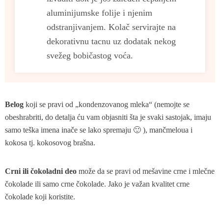
aluminijumske folije i njenim
odstranjivanjem. Kolač servirajte na
dekorativnu tacnu uz dodatak nekog
svežeg bobičastog voća.
Belog
koji se pravi od „kondenzovanog mleka“ (nemojte se
obeshrabriti, do detalja ću vam objasniti šta je svaki sastojak, imaju
samo teška imena inače se lako spremaju 🙂 ), mančmeloua i
kokosa tj. kokosovog brašna.
Crni ili čokoladni deo
može da se pravi od mešavine crne i mlečne
čokolade ili samo crne čokolade. Jako je važan kvalitet crne
čokolade koji koristite.