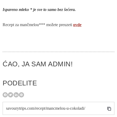
Ispareno mleko * je sve to samo bez šećera.
Recept za mančmelou*** možete preuzeti
ovde
ĆAO, JA SAM ADMIN!
PODELITE
savourytrips.com/recept/mancmelou-u-cokoladi/