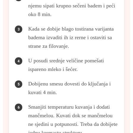
njemu sipati krupno sečeni badem i peći
oko 8 min.
Kada se dobije blago tostirana varijanta
badema izvaditi ih iz rerne i ostaviti sa
strane za filovanje.
U posudi srednje veličine pomešati
ispareno mleko i šećer.
Dobijenu smesu dovesti do ključanja i
kuvati 4 min.
Smanjiti temperaturu kuvanja i dodati
mančmelou. Kuvati dok se mančmelou
ne sjedini u potpunosti. Treba da dobijete
jednu kremastu strukturu.