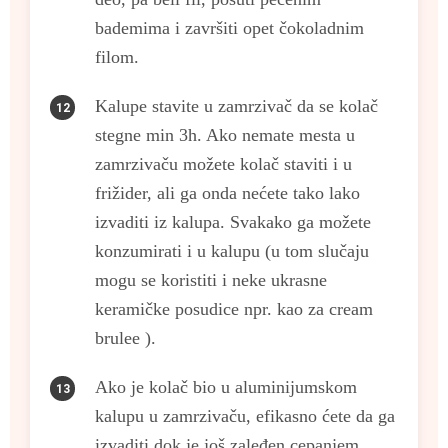
bademima i završiti opet čokoladnim
filom.
Kalupe stavite u zamrzivač da se kolač
stegne min 3h. Ako nemate mesta u
zamrzivaču možete kolač staviti i u
frižider, ali ga onda nećete tako lako
izvaditi iz kalupa. Svakako ga možete
konzumirati i u kalupu (u tom slučaju
mogu se koristiti i neke ukrasne
keramičke posudice npr. kao za cream
brulee ).
Ako je kolač bio u aluminijumskom
kalupu u zamrzivaču, efikasno ćete da ga
izvaditi dok je još zaleđen cepanjem