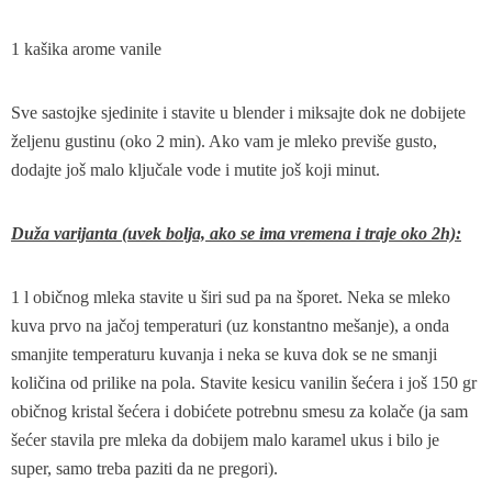
1 kašika arome vanile
Sve sastojke sjedinite i stavite u blender i miksajte dok ne dobijete
željenu gustinu (oko 2 min). Ako vam je mleko previše gusto,
dodajte još malo ključale vode i mutite još koji minut.
Duža varijanta (uvek bolja, ako se ima vremena i traje oko 2h):
1 l običnog mleka stavite u širi sud pa na šporet. Neka se mleko
kuva prvo na jačoj temperaturi (uz konstantno mešanje), a onda
smanjite temperaturu kuvanja i neka se kuva dok se ne smanji
količina od prilike na pola. Stavite kesicu vanilin šećera i još 150 gr
običnog kristal šećera i dobićete potrebnu smesu za kolače (ja sam
šećer stavila pre mleka da dobijem malo karamel ukus i bilo je
super, samo treba paziti da ne pregori).