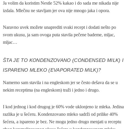
Ja volim da koristim Nestle 52% kakao i do sada me nikada nije
izdala. Mlečnu ne stavljam jer ova nije mnogo jaka i opora.
Naravno uvek možete unaprediti svaki recept i dodati nešto po
svom ukusu, ja sam ovoga puta stavila pečene bademe, mljac,
mljac…
ŠTA JE TO
KONDENZOVANO
(CONDENSED MILK) I
ISPARENO MLEKO
(EVAPORATED MILK)?
Namerno sam stavila i na engleskom jer se često dešava da se u
nekim receptima (na engleskom) traži i jedno i drugo.
I kod jednog i kod drugog je 60% vode uklonjeno iz mleka. Jedina
razlika je u šećeru. Kondenzovano mleko sadrži od prilike 40%
šećera, a ispareno je bez. Ne mogu jedno drugo menjati u receptu