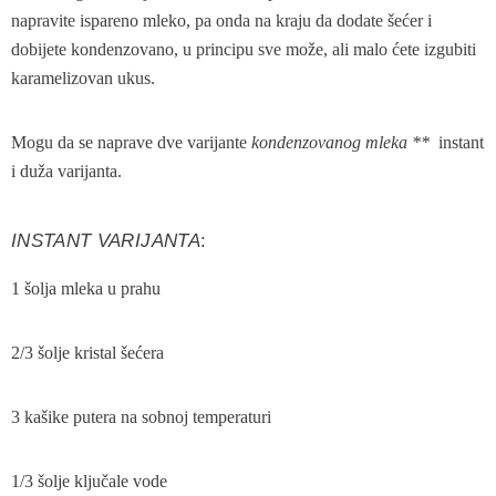
napravite ispareno mleko, pa onda na kraju da dodate šećer i
dobijete kondenzovano, u principu sve može, ali malo ćete izgubiti
karamelizovan ukus.
Mogu da se naprave dve varijante
kondenzovanog mleka **
instant
i duža varijanta.
INSTANT VARIJANTA
:
1 šolja mleka u prahu
2/3 šolje kristal šećera
3 kašike putera na sobnoj temperaturi
1/3 šolje ključale vode